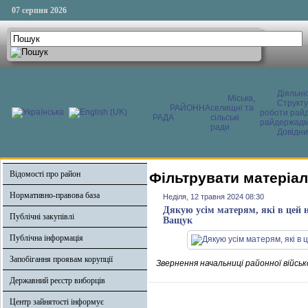
07 серпня 2026
Діяльні
Міська,
Структ
РАЙОННА
селищні та
роботи райд
РАДА
сільські
райдержадмі
ради
Довідни
Відомості про район
Фільтрувати матеріал
Нормативно-правова база
Неділя, 12 травня 2024 08:30
Дякую усім матерям, які в цей н
Публічні закупівлі
Ващук
Публічна інформація
Запобігання проявам корупції
Звернення начальниці районної військ
Державний реєстр виборців
Центр зайнятості інформує