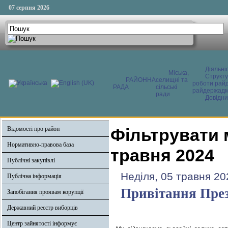
07 серпня 2026
Діяльні
Міська,
Структ
РАЙОННА
селищні та
роботи райд
РАДА
сільські
райдержадмі
ради
Довідни
Відомості про район
Фільтрувати 
Нормативно-правова база
травня 2024
Публічні закупівлі
Неділя, 05 травня 20
Публічна інформація
Привітання През
Запобігання проявам корупції
Державний реєстр виборців
Центр зайнятості інформує