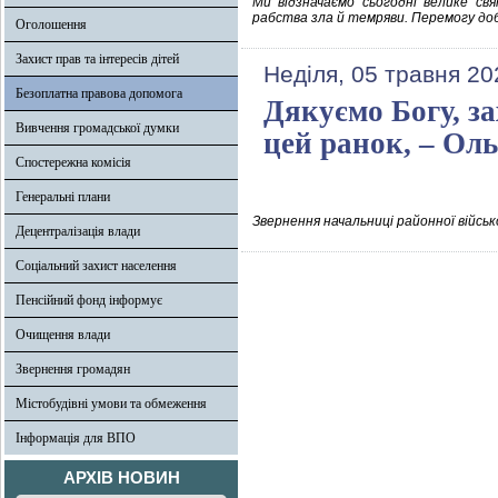
Ми відзначаємо сьогодні велике свя
рабства зла й темряви. Перемогу до
Оголошення
Захист прав та інтересів дітей
Неділя, 05 травня 20
Безоплатна правова допомога
Дякуємо Богу, з
Вивчення громадської думки
цей ранок, – Ол
Спостережна комісія
Генеральні плани
Звернення начальниці районної військ
Децентралізація влади
Соціальний захист населення
Пенсійний фонд інформує
Очищення влади
Звернення громадян
Містобудівні умови та обмеження
Інформація для ВПО
АРХІВ НОВИН