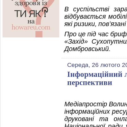
В суспільстві зар
відбувається мобіл
які ризики, пов’яза
Про це під час бриф
«Захід» Сухопутни
Домбровський.
Середа, 26 лютого 2
Інформаційний л
перспективи
Медіапростір Воли
інформаційних ресу
друковані та онл
Національної ради 