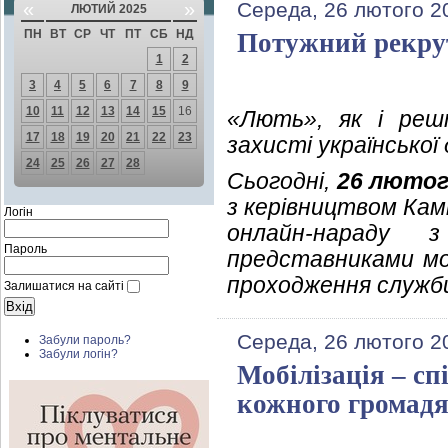
«
»
Середа, 26 лютого 2
ЛЮТИЙ 2025
ПН
ВТ
СР
ЧТ
ПТ
СБ
НД
Потужний рекрут
1
2
3
4
5
6
7
8
9
10
11
12
13
14
15
16
«Лють», як і реш
17
18
19
20
21
22
23
захисті української
24
25
26
27
28
Сьогодні,
26 лютог
з керівництвом Камі
Логін
онлайн-нараду 
Пароль
представниками мол
проходження служби
Залишатися на сайті
Середа, 26 лютого 2
Забули пароль?
Забули логін?
Мобілізація – сп
кожного громад