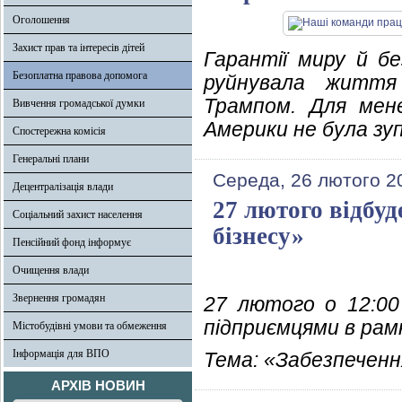
Оголошення
Захист прав та інтересів дітей
Гарантії миру й б
Безоплатна правова допомога
руйнувала життя 
Трампом. Для мен
Вивчення громадської думки
Америки не була зу
Спостережна комісія
Генеральні плани
Середа, 26 лютого 2
Децентралізація влади
27 лютого відбуд
Соціальний захист населення
бізнесу»
Пенсійний фонд інформує
Очищення влади
Звернення громадян
27 лютого о 12:00
підприємцями в рам
Містобудівні умови та обмеження
Інформація для ВПО
Тема: «Забезпеченн
АРХІВ НОВИН