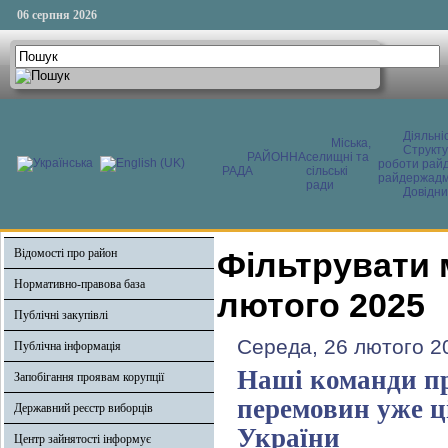
06 серпня 2026
Діяльні
Міська,
Структ
РАЙОННА
селищні та
роботи райд
РАДА
сільські
райдержадмі
ради
Довідни
Відомості про район
Фільтрувати 
Нормативно-правова база
лютого 2025
Публічні закупівлі
Середа, 26 лютого 2
Публічна інформація
Наші команди пр
Запобігання проявам корупції
перемовин уже ц
Державний реєстр виборців
України
Центр зайнятості інформує