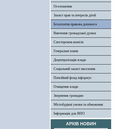
Оголошення
Захист прав та інтересів дітей
Безоплатна правова допомога
Вивчення громадської думки
Спостережна комісія
Генеральні плани
Децентралізація влади
Соціальний захист населення
Пенсійний фонд інформує
Очищення влади
Звернення громадян
Містобудівні умови та обмеження
Інформація для ВПО
АРХІВ НОВИН