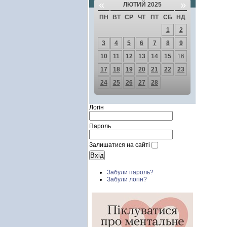
«
»
ЛЮТИЙ 2025
ПН
ВТ
СР
ЧТ
ПТ
СБ
НД
1
2
3
4
5
6
7
8
9
10
11
12
13
14
15
16
17
18
19
20
21
22
23
24
25
26
27
28
Логін
Пароль
Залишатися на сайті
Забули пароль?
Забули логін?