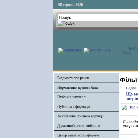
08 серпня 2026
РАЙ
РАДА
Відомості про район
Фільт
Нормативно-правова база
Неділя,
Що ме
Публічні закупівлі
зверн
Публічна інформація
Запобігання проявам корупції
Сьогодн
Державний реєстр виборців
енергом
Центр зайнятості інформує