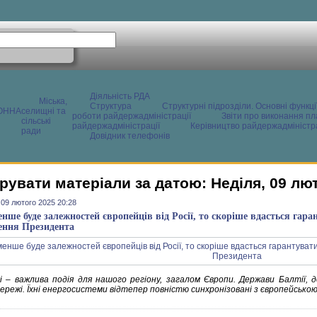
Діяльність РДА
Міська,
Структура
Структурні підрозділи. Основні функці
ОННА
селищні та
роботи райдержадміністрації
Звіти про виконання пл
сільські
райдержадміністрації
Керівництво райдержадміністра
ради
Довідник телефонів
рувати матеріали за датою: Неділя, 09 лю
 09 лютого 2025 20:28
нше буде залежностей європейців від Росії, то скоріше вдасться гара
ення Президента
і – важлива подія для нашого регіону, загалом Європи. Держави Балтії, доб
ережі. Їхні енергосистеми відтепер повністю синхронізовані з європейсь