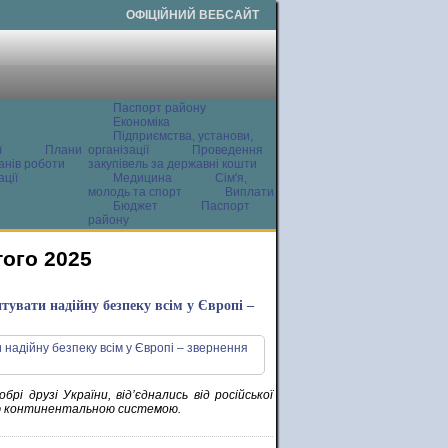
ОФІЦІЙНИЙ ВЕБСАЙТ
Паспорт району
Економіка
Підприємства, установи,
ї
Плани
організації
Проведення
анів роботи
закупівель за державні кошти
ції
Медицина
Сім'я,
молодь та спорт
Виплати
Бюджет
Паспорт
району
того 2025
нтувати надійну безпеку всім у Європі –
рі друзі України, від’єднались від російської
кою континентальною системою.