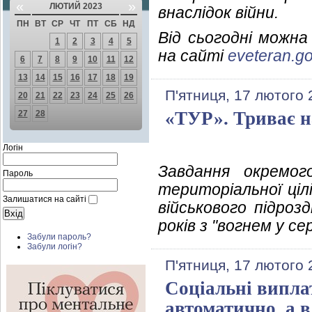
«
»
ЛЮТИЙ 2023
внаслідок війни.
ПН
ВТ
СР
ЧТ
ПТ
СБ
НД
Від сьогодні можн
1
2
3
4
5
на сайті
eveteran.go
6
7
8
9
10
11
12
13
14
15
16
17
18
19
П'ятниця, 17 лютого 
20
21
22
23
24
25
26
«ТУР». Триває н
27
28
Логін
Завдання окремог
Пароль
територіальної ціл
Залишатися на сайті
військового підроз
років з "вогнем у с
Забули пароль?
Забули логін?
П'ятниця, 17 лютого 
Соціальні виплат
автоматично, а в