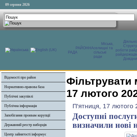
09 серпня 2026
Діяльні
Міська,
Структ
РАЙОННА
селищні та
роботи райд
РАДА
сільські
райдержадмі
ради
Довідни
Відомості про район
Фільтрувати 
Нормативно-правова база
17 лютого 20
Публічні закупівлі
П'ятниця, 17 лютого 
Публічна інформація
Доступні послуги
Запобігання проявам корупції
визначили нові 
Державний реєстр виборців
Центр зайнятості інформує