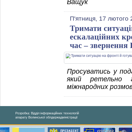
Ващук
П'ятниця, 17 лютого 
Тримати ситуаці
ескалаційних кр
час – звернення
Просуватись у пода
який ретельно г
міжнародних розмов
Розробка: Відділ інформаційних технологій
апарату Волинської облдержадміністрації