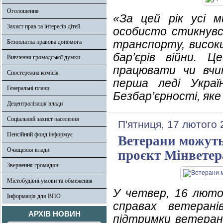
Оголошення
«За цей рік усі м
Захист прав та інтересів дітей
особисто стикнувся
транспорту, високи
Безоплатна правова допомога
бар’єрів війни. 
Вивчення громадської думки
працювати чи вчит
Спостережна комісія
перша леді Украї
Генеральні плани
Безбар’єрності, яке
Децентралізація влади
Соціальний захист населення
П'ятниця, 17 лютого 
Пенсійний фонд інформує
Ветерани можуть
Очищення влади
проєкт Мінветер
Звернення громадян
Містобудівні умови та обмеження
У четвер, 16 люто
Інформація для ВПО
справах ветеран
АРХІВ НОВИН
підтримки ветеранів