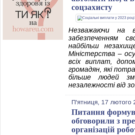
соцзахисту
Незважаючи на в
забезпеченням св
найбільш незахищ
Міністерства
–
осу
всіх виплат, допо
громадян, які потр
більше людей зм
незалежності від з
П'ятниця, 17 лютого 
Питання формувн
обговорили з пр
організацій робо