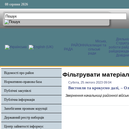
08 серпня 2026
Діяльні
Міська,
Структ
РАЙОННА
селищні та
роботи райд
РАДА
сільські
райдержадмі
ради
Довідни
Відомості про район
Фільтрувати матеріал
Нормативно-правова база
Субота, 25 лютого 2023 09:04
Вистояли та крокуємо далі, – О
Публічні закупівлі
Звернення начальниці районної військ
Публічна інформація
Запобігання проявам корупції
Державний реєстр виборців
Центр зайнятості інформує