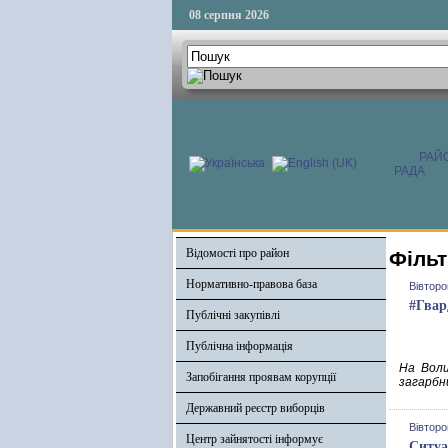
08 серпня 2026
РАЙ
РАДА
Відомості про район
Фільт
Нормативно-правова база
Вівторо
#Гвар
Публічні закупівлі
Публічна інформація
На Воли
Запобігання проявам корупції
загарбни
Державний реєстр виборців
Вівторо
Центр зайнятості інформує
Ситуа