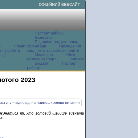
ОФІЦІЙНИЙ ВЕБСАЙТ
Паспорт району
Економіка
Підприємства, установи,
ї
Плани
організації
Проведення
анів роботи
закупівель за державні кошти
ції
Медицина
Сім'я,
молодь та спорт
Виплати
Бюджет
Паспорт
району
лютого 2023
риєднатися ті, хто готовий швидше вигнати
х.
ук