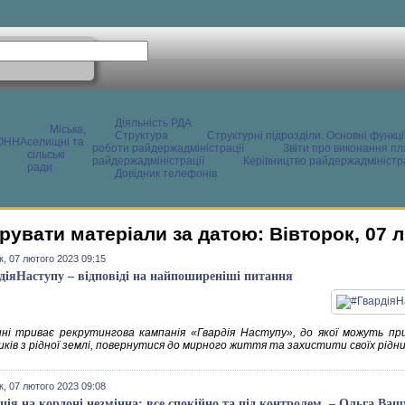
Діяльність РДА
Міська,
Структура
Структурні підрозділи. Основні функці
ОННА
селищні та
роботи райдержадміністрації
Звіти про виконання пл
сільські
райдержадміністрації
Керівництво райдержадміністра
ради
Довідник телефонів
рувати матеріали за датою: Вівторок, 07 
к, 07 лютого 2023 09:15
діяНаступу – відповіді на найпоширеніші питання
ні триває рекрутингова кампанія «Гвардія Наступу», до якої можуть п
ків з рідної землі, повернутися до мирного життя та захистити своїх рідни
к, 07 лютого 2023 09:08
ція на кордоні незмінна; все спокійно та під контролем, – Ольга Ващ