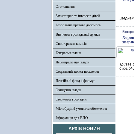
Оголошення
Захист прав та інтересів дітей
Зверненн
Безоплатна правова допомога
Вівторо
Вивчення громадської думки
Хорош
зверн
Спостережна комісія
Генеральні плани
Децентралізація влади
Триває 
буде. Я 
Соціальний захист населення
Пенсійний фонд інформує
Очищення влади
Звернення громадян
Містобудівні умови та обмеження
Інформація для ВПО
АРХІВ НОВИН