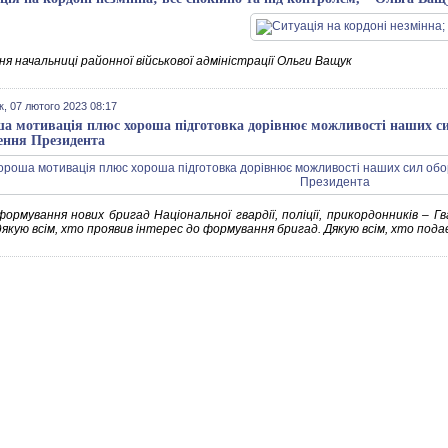
я начальниці районної військової адміністрації Ольги Ващук
к, 07 лютого 2023 08:17
а мотивація плюс хороша підготовка дорівнює можливості наших cил
ення Президента
формування нових бригад Національної гвардії, поліції, прикордонників – Г
дякую всім, хто проявив інтерес до формування бригад. Дякую всім, хто подає