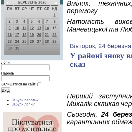
«
»
Вмілих, технічни
БЕРЕЗЕНЬ 2026
ПН
ВТ
СР
ЧТ
ПТ
СБ
НД
перемогу.
1
Натомість вихов
2
3
4
5
6
7
8
Маневицької та Люб
9
10
11
12
13
14
15
16
17
18
19
20
21
22
23
24
25
26
27
28
29
Вівторок, 24 березня
30
31
У районі знову 
сказ
Логін
Пароль
Залишатися на сайті
Перший заступник
Забули пароль?
Михалік скликав чер
Забули логін?
Сьогодні,
24 берез
карантинних обмеж