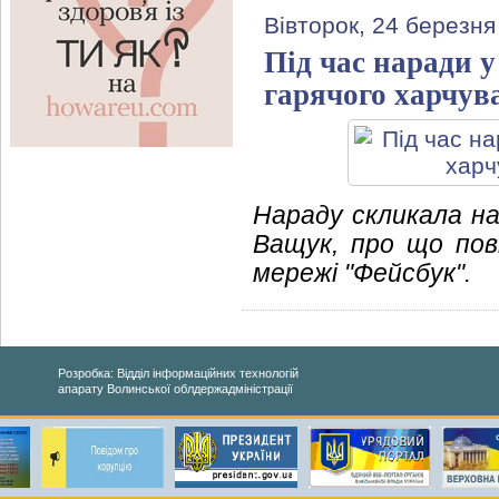
Вівторок, 24 березня
Під час наради у
гарячого харчува
Нараду скликала на
Ващук, про що пові
мережі "Фейсбук".
Розробка: Відділ інформаційних технологій
апарату Волинської облдержадміністрації