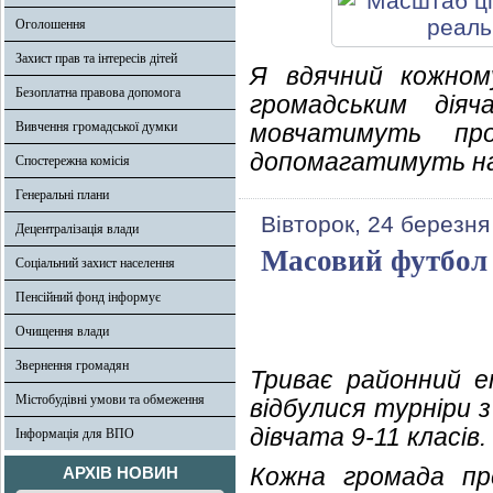
Оголошення
Захист прав та інтересів дітей
Я вдячний кожному
Безоплатна правова допомога
громадським дія
Вивчення громадської думки
мовчатимуть пр
допомагатимуть на
Спостережна комісія
Генеральні плани
Вівторок, 24 березня
Децентралізація влади
Масовий футбол 
Соціальний захист населення
Пенсійний фонд інформує
Очищення влади
Звернення громадян
Триває районний е
Містобудівні умови та обмеження
відбулися турніри 
дівчата 9-11 класів.
Інформація для ВПО
Кожна громада пр
АРХІВ НОВИН