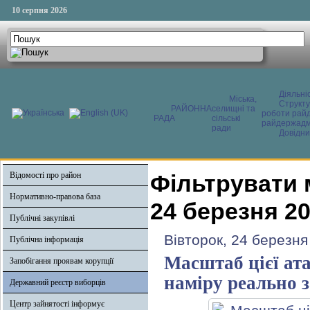
10 серпня 2026
Діяльні
Міська,
Структ
РАЙОННА
селищні та
роботи райд
РАДА
сільські
райдержадмі
ради
Довідни
Відомості про район
Фільтрувати 
Нормативно-правова база
24 березня 2
Публічні закупівлі
Вівторок, 24 березня
Публічна інформація
Масштаб цієї ата
Запобігання проявам корупції
наміру реально 
Державний реєстр виборців
Центр зайнятості інформує