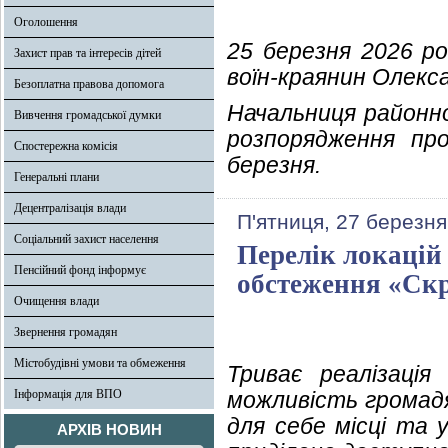
Оголошення
25 березня 2026 ро
Захист прав та інтересів дітей
воїн-краянин Олекса
Безоплатна правова допомога
Начальниця районно
Вивчення громадської думки
розпорядження пр
Спостережна комісія
березня.
Генеральні плани
Децентралізація влади
П'ятниця, 27 березня
Соціальний захист населення
Перелік локацій
Пенсійний фонд інформує
обстеження «Скр
Очищення влади
Звернення громадян
Містобудівні умови та обмеження
Триває реалізація
Інформація для ВПО
можливість громад
для себе місці та 
АРХІВ НОВИН