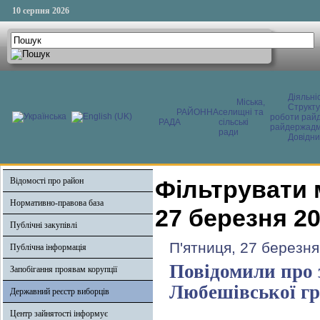
10 серпня 2026
Діяльні
Міська,
Структ
РАЙОННА
селищні та
роботи райд
РАДА
сільські
райдержадмі
ради
Довідни
Відомості про район
Фільтрувати 
Нормативно-правова база
27 березня 2
Публічні закупівлі
П'ятниця, 27 березня
Публічна інформація
Повідомили про 
Запобігання проявам корупції
Любешівської г
Державний реєстр виборців
Центр зайнятості інформує