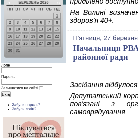
приділено доступн
«
»
БЕРЕЗЕНЬ 2026
ПН
ВТ
СР
ЧТ
ПТ
СБ
НД
На Волині визначе
1
здоров’я 40+.
2
3
4
5
6
7
8
9
10
11
12
13
14
15
16
17
18
19
20
21
22
П'ятниця, 27 березня
23
24
25
26
27
28
29
Начальниця РВА 
30
31
районної ради
Логін
Пароль
Засідання відбулося
Залишатися на сайті
Депутатський корп
пов'язані з орг
Забули пароль?
Забули логін?
самоврядування.