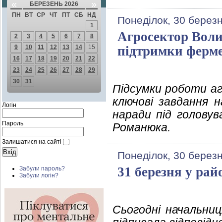
«
»
БЕРЕЗЕНЬ 2026
ПН
ВТ
СР
ЧТ
ПТ
СБ
НД
Понеділок, 30 берез
1
Агросектор Воли
2
3
4
5
6
7
8
9
10
11
12
13
14
15
підтримки ферме
16
17
18
19
20
21
22
23
24
25
26
27
28
29
30
31
Підсумки роботи аг
ключові завдання н
Логін
наради під головув
Пароль
Романюка.
Залишатися на сайті
Понеділок, 30 берез
31 березня у рай
Забули пароль?
Забули логін?
Сьогодні начальниц