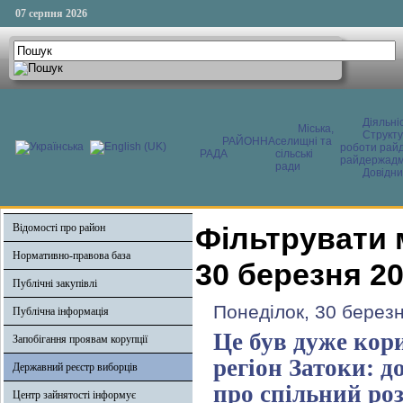
07 серпня 2026
Діяльні
Міська,
Структ
РАЙОННА
селищні та
роботи райд
РАДА
сільські
райдержадмі
ради
Довідни
Відомості про район
Фільтрувати 
Нормативно-правова база
30 березня 2
Публічні закупівлі
Понеділок, 30 берез
Публічна інформація
Це був дуже кори
Запобігання проявам корупції
регіон Затоки: 
Державний реєстр виборців
про спільний ро
Центр зайнятості інформує