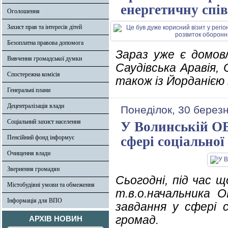
енергетичну спі
Оголошення
Захист прав та інтересів дітей
Безоплатна правова допомога
Зараз уже є домовл
Вивчення громадської думки
Саудівська Аравія,
Спостережна комісія
також із Йорданією
Генеральні плани
Децентралізація влади
Понеділок, 30 берез
Соціальний захист населення
У Волинській ОВ
Пенсійний фонд інформує
сфері соціальної
Очищення влади
Звернення громадян
Сьогодні, під час 
Містобудівні умови та обмеження
т.в.о.начальника 
Інформація для ВПО
завдання у сфері с
громад.
АРХІВ НОВИН