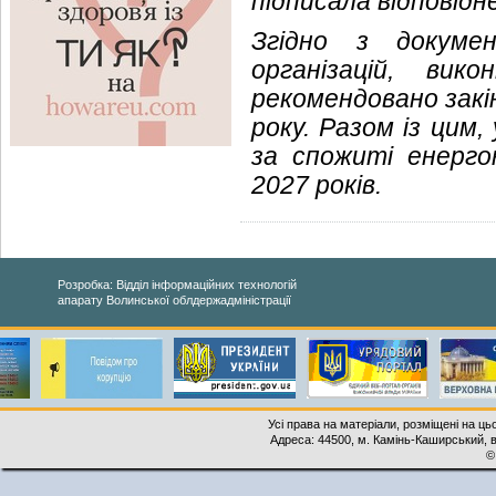
підписала відповідн
Згідно з докуме
організацій, вик
рекомендовано закі
року. Разом із цим
за спожиті енерго
2027 років.
Розробка: Відділ інформаційних технологій
апарату Волинської облдержадміністрації
Усі права на матеріали, розміщені на ць
Адреса: 44500, м. Камінь-Каширський, ву
©