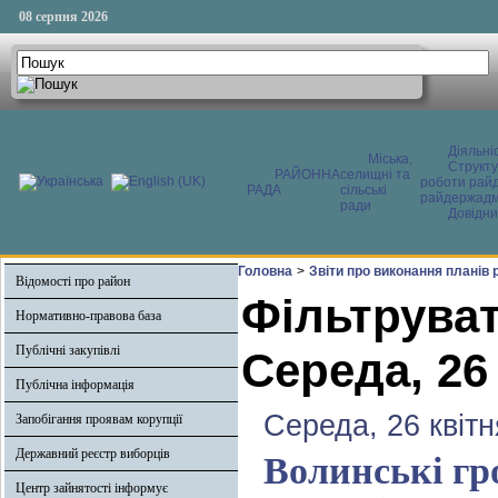
08 серпня 2026
Діяльні
Міська,
Структ
РАЙОННА
селищні та
роботи райд
РАДА
сільські
райдержадмі
ради
Довідни
Головна
>
Звіти про виконання планів
Відомості про район
Фільтруват
Нормативно-правова база
Публічні закупівлі
Середа, 26
Публічна інформація
Середа, 26 квітн
Запобігання проявам корупції
Державний реєстр виборців
Волинські гр
Центр зайнятості інформує