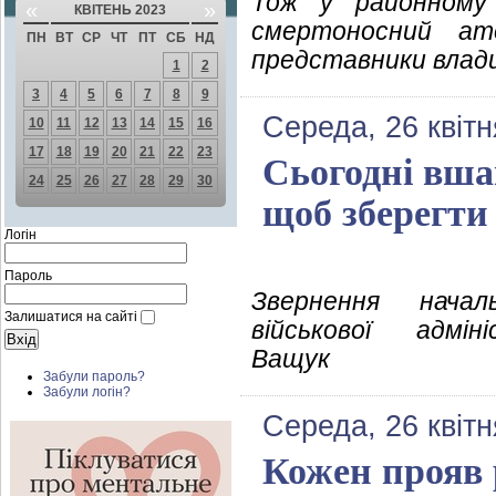
Тож у районному
«
»
КВІТЕНЬ 2023
смертоносний ат
ПН
ВТ
СР
ЧТ
ПТ
СБ
НД
представники влади
1
2
3
4
5
6
7
8
9
Середа, 26 квітн
10
11
12
13
14
15
16
17
18
19
20
21
22
23
Сьогодні вшан
24
25
26
27
28
29
30
щоб зберегти
Логін
Пароль
Звернення начал
Залишатися на сайті
військової адмін
Ващук
Забули пароль?
Забули логін?
Середа, 26 квітн
Кожен прояв р