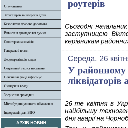
роутерів
Оголошення
Захист прав та інтересів дітей
Безоплатна правова допомога
Сьогодні начальник
заступницею Вікт
Вивчення громадської думки
керівникам районних
Спостережна комісія
Генеральні плани
Середа, 26 квітн
Децентралізація влади
У районному 
Соціальний захист населення
Пенсійний фонд інформує
ліквідаторів
Очищення влади
Звернення громадян
26-те квітня в Укр
Містобудівні умови та обмеження
найбільшу техноген
Інформація для ВПО
дня аварії на Чорно
АРХІВ НОВИН