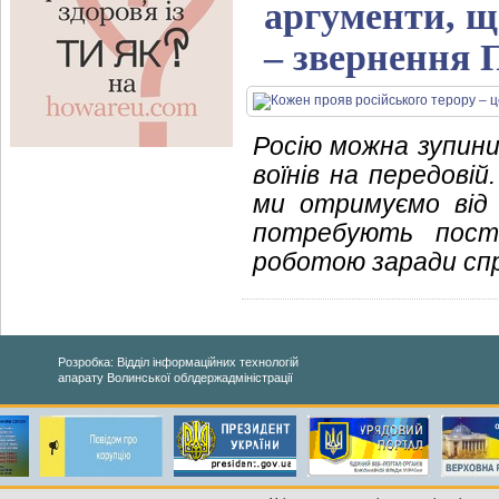
аргументи, щ
– звернення 
Росію можна зупини
воїнів на передовій
ми отримуємо від 
потребують пост
роботою заради сп
Розробка: Відділ інформаційних технологій
апарату Волинської облдержадміністрації