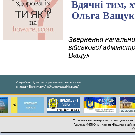
Вдячні тим, х
Ольга Ващук
Звернення начальни
військової адмініст
Ващук
Розробка: Відділ інформаційних технологій
апарату Волинської облдержадміністрації
Усі права на матеріали, розміщені на ць
Адреса: 44500, м. Камінь-Каширський, ву
©