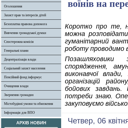
воїнів на пер
Оголошення
Захист прав та інтересів дітей
Безоплатна правова допомога
Коротко про те, н
можна розповідати
Вивчення громадської думки
гуманітарний ванта
Спостережна комісія
роботу проводимо в
Генеральні плани
Позашляховики 
Децентралізація влади
спорядження, амун
Соціальний захист населення
виконавчої влади,
Пенсійний фонд інформує
організацій райо
Очищення влади
бойових завдань.
потреби знаю. Опе
Звернення громадян
закуповуємо військ
Містобудівні умови та обмеження
Інформація для ВПО
Четвер, 06 квітн
АРХІВ НОВИН