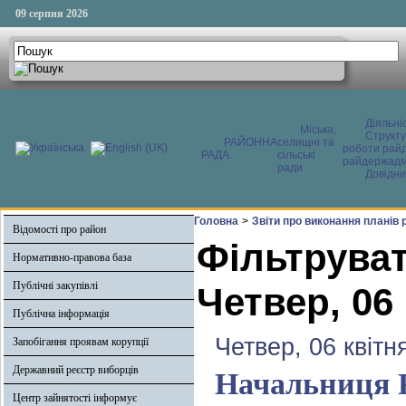
09 серпня 2026
Діяльні
Міська,
Структ
РАЙОННА
селищні та
роботи райд
РАДА
сільські
райдержадмі
ради
Довідни
Головна
>
Звіти про виконання планів
Відомості про район
Фільтруват
Нормативно-правова база
Публічні закупівлі
Четвер, 06
Публічна інформація
Четвер, 06 квітн
Запобігання проявам корупції
Державний реєстр виборців
Начальниця 
Центр зайнятості інформує