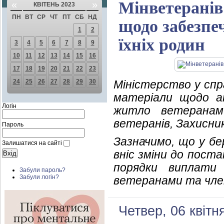
Мінветеранів
«
»
КВІТЕНЬ 2023
ПН
ВТ
СР
ЧТ
ПТ
СБ
НД
щодо забезпе
1
2
їхніх родин
3
4
5
6
7
8
9
10
11
12
13
14
15
16
17
18
19
20
21
22
23
24
25
26
27
28
29
30
Міністерство у спр
матеріали щодо ак
Логін
житло ветеранами
ветеранів, Захисник
Пароль
Зазначимо, що у бе
Залишатися на сайті
вніс зміни до пост
порядки виплати 
Забули пароль?
Забули логін?
ветеранами та член
Четвер, 06 квітн