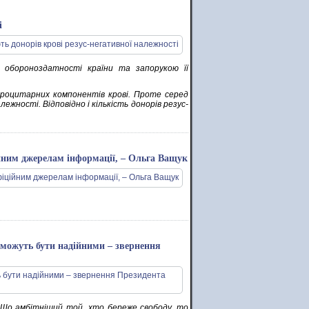
і
 обороноздатності країни та запорукою її
троцитарних компонентів крові. Проте серед
ежності. Відповідно і кількість донорів резус-
ійним джерелам інформації, – Ольга Ващук
и можуть бути надійними – звернення
. Що амбітніший той, хто береже свободу, то