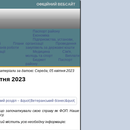
ОФІЦІЙНИЙ ВЕБСАЙТ
Паспорт району
Економіка
Підприємства, установи,
ї
Плани
організації
Проведення
анів роботи
закупівель за державні кошти
ції
Медицина
Сім'я,
молодь та спорт
Виплати
Бюджет
Паспорт
району
теріали за датою: Середа, 05 квітня 2023
тня 2023
 що започаткували свою справу як ФОП. Наше
су.
кий містить усю необхідну інформацію: