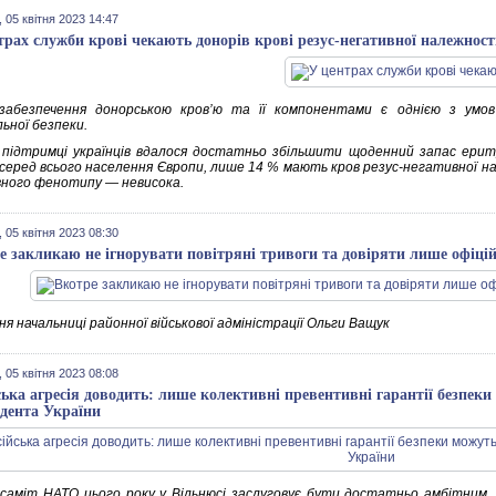
 05 квітня 2023 14:47
трах служби крові чекають донорів крові резус-негативної належност
абезпечення донорською кров’ю та її компонентами є однією з умов
ьної безпеки.
 підтримці українців вдалося достатньо збільшити щоденний запас ери
і серед всього населення Європи, лише 14 % мають кров резус-негативної нал
ного фенотипу — невисока.
 05 квітня 2023 08:30
е закликаю не ігнорувати повітряні тривоги та довіряти лише офіц
я начальниці районної військової адміністрації Ольги Ващук
 05 квітня 2023 08:08
ська агресія доводить: лише колективні превентивні гарантії безпек
дента України
, саміт НАТО цього року у Вільнюсі заслуговує бути достатньо амбітним