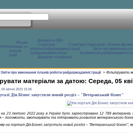
Діяльність РДА
Міська,
Структура
Структурні підрозділи. Основні функці
ОННА
селищні та
роботи райдержадміністрації
Звіти про виконання пл
сільські
райдержадміністрації
Керівництво райдержадміністра
ради
Довідник телефонів
Звіти про виконання планів роботи райдержадміністрації
>
Фільтрувати ма
рувати матеріали за датою: Середа, 05 кві
 05 квітня 2023 15:06
рталі Дія.Бізнес запустили новий розділ – "Ветеранський бізнес"
на 23 лютого 2022 року в Україні було зареєстровано 12 789 ветеранів,
я – допомогти, змотивувати та підтримати розвиток ветеранського бізне
му на порталі Дія.Бізнес запустили новий розділ – "Ветеранський бізнес", я