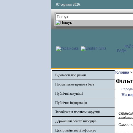
07 серпня 2026
РАЙ
РАДА
Головна
>
Відомості про район
Фільт
Нормативно-правова база
Середа,
Публічні закупівлі
На по
Публічна інформація
Запобігання проявам корупції
Станом 
завданн
Державний реєстр виборців
Саме то
Центр зайнятості інформує