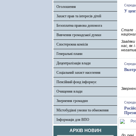
Середа,
Оголошення
У цен
Захист прав та інтересів дітей
Безоплатна правова допомога
Cтале з
націонал
Вивчення громадської думки
Завдяки
Спостережна комісія
нас, як 
негатив
Генеральні плани
Децентралізація влади
Середа,
Вкотр
Соціальний захист населення
Пенсійний фонд інформує
Зверненн
Очищення влади
Звернення громадян
Середа,
Росій
Містобудівні умови та обмеження
Прези
Інформація для ВПО
АРХІВ НОВИН
До речі