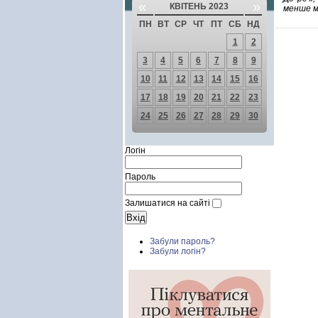
«
»
КВІТЕНЬ 2023
менше мо
ПН
ВТ
СР
ЧТ
ПТ
СБ
НД
1
2
3
4
5
6
7
8
9
10
11
12
13
14
15
16
17
18
19
20
21
22
23
24
25
26
27
28
29
30
Логін
Пароль
Залишатися на сайті
Забули пароль?
Забули логін?