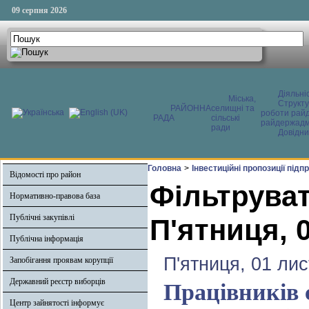
09 серпня 2026
Діяльні
Міська,
Структ
РАЙОННА
селищні та
роботи райд
РАДА
сільські
райдержадмі
ради
Довідни
Головна
>
Інвестиційні пропозиції під
Відомості про район
Фільтруват
Нормативно-правова база
Публічні закупівлі
П'ятниця, 
Публічна інформація
П'ятниця, 01 ли
Запобігання проявам корупції
Державний реєстр виборців
Працівників 
Центр зайнятості інформує