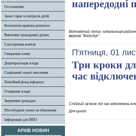
напередодні 
Оголошення
Захист прав та інтересів дітей
Безоплатна правова допомога
Відповідний допис начальниця районно
Вивчення громадської думки
мережі "Фейсбук".
Спостережна комісія
П'ятниця, 01 ли
Генеральні плани
Три кроки для
Децентралізація влади
Соціальний захист населення
час відключе
Пенсійний фонд інформує
Очищення влади
Звернення громадян
Стійкий зв’язок під час відключень е
Містобудівні умови та обмеження
Для цього:
Інформація для ВПО
АРХІВ НОВИН