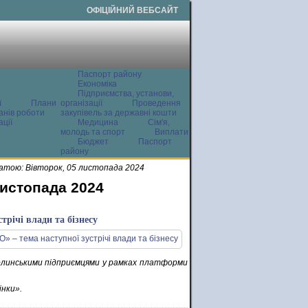
ОФІЦІЙНИЙ ВЕБСАЙТ
Паспорт району
Економіка
Підприємства, установи,
ї
Плани
організації
Проведення
анів роботи
закупівель за державні кошти
ції
Медицина
Сім'я,
молодь та спорт
Виплати
Бюджет
Паспорт
району
атою: Вівторок, 05 листопада 2024
листопада 2024
трічі влади та бізнесу
волинськими підприємцями у рамках платформи
інки».