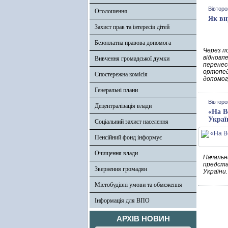
Вівторо
Оголошення
Як вн
Захист прав та інтересів дітей
Безоплатна правова допомога
Через п
відновл
Вивчення громадської думки
перенес
ортопед
Спостережна комісія
допомог
Генеральні плани
Вівторо
Децентралізація влади
«На В
Украї
Соціальний захист населення
Пенсійний фонд інформує
Очищення влади
Началь
предста
Звернення громадян
України.
Містобудівні умови та обмеження
Інформація для ВПО
АРХІВ НОВИН