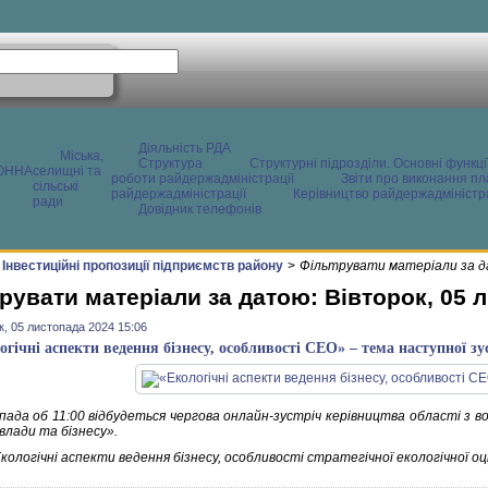
Діяльність РДА
Міська,
Структура
Структурні підрозділи. Основні функці
ОННА
селищні та
роботи райдержадміністрації
Звіти про виконання пл
сільські
райдержадміністрації
Керівництво райдержадміністра
ради
Довідник телефонів
Інвестиційні пропозиції підприємств району
>
Фільтрувати матеріали за д
рувати матеріали за датою: Вівторок, 05 
к, 05 листопада 2024 15:06
огічні аспекти ведення бізнесу, особливості СЕО» – тема наступної зус
пада об 11:00 відбудеться чергова онлайн-зустріч керівництва області з 
влади та бізнесу».
кологічні аспекти ведення бізнесу, особливості стратегічної екологічної оц