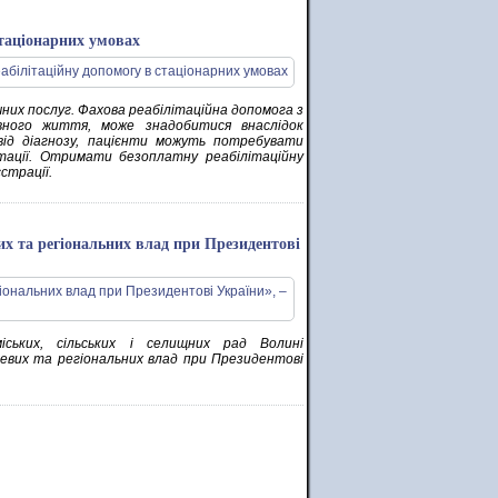
таціонарних умовах
них послуг. Фахова реабілітаційна допомога з
ивного життя, може знадобитися внаслідок
від діагнозу, пацієнти можуть потребувати
літації. Отримати безоплатну реабілітаційну
страції.
их та регіональних влад при Президентові
іських, сільських і селищних рад Волині
евих та регіональних влад при Президентові