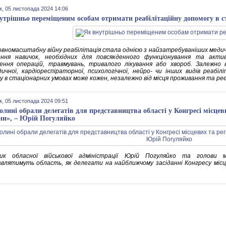
к, 05 листопада 2024 14:06
утрішньо переміщеним особам отримати реабілітаційну допомогу в с
овномасштабну війну реабілітація стала однією з найзатребуваніших медич
ення навичок, необхідних для повсякденного функціонування та акт
ення операцій, травмувань, тривалого лікування або хвороб. Залежно 
ичної, кардіореспіраторної, психологічної, нейро- чи інших видів реабі
у в стаціонарних умовах може кожен, незалежно від місця проживання та реє
к, 05 листопада 2024 09:51
олині обрали делегатів для представництва області у Конгресі місцев
ни», – Юрій Погуляйко
ник обласної військової адміністрації Юрій Погуляйко та голови м
влятимуть область, як делегати на найближчому засіданні Конгресу місц