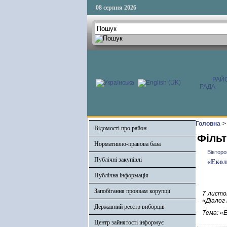
08 серпня 2026
РАЙ
РАДА
Головна
>
Відомості про район
Фільт
Нормативно-правова база
Вівторо
Публічні закупівлі
«Екол
Публічна інформація
Запобігання проявам корупції
7 листо
«Діалог 
Державний реєстр виборців
Тема: «Е
Центр зайнятості інформує