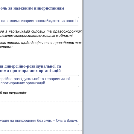
троль за належним використанням
чі з керівниками силових та правоохоронних
належним використанням коштів в області.
иникає питань щодо доцільності проведення тих
джетами.
я диверсійно-розвідувальної та
з ними протиправних організацій
ій та терактів: