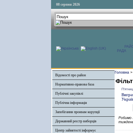
08 серпня 2026
РАЙ
РАДА
Головна
>
Відомості про район
Фільт
Нормативно-правова база
П'ятниц
Публічні закупівлі
Вигра
Украї
Публічна інформація
Запобігання проявам корупції
Робимо 
Державний реєстр виборців
тиждень
Центр зайнятості інформує