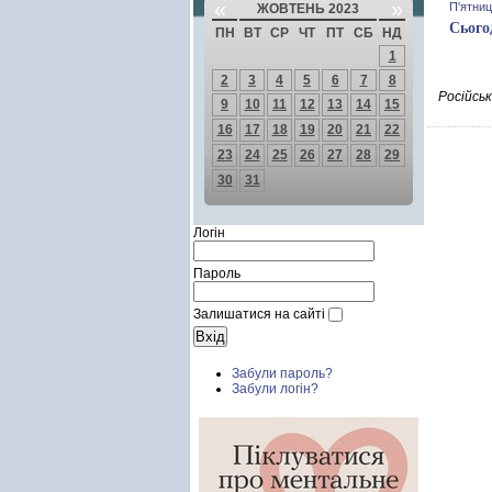
«
»
П'ятниц
ЖОВТЕНЬ 2023
Сього
ПН
ВТ
СР
ЧТ
ПТ
СБ
НД
1
2
3
4
5
6
7
8
Російськ
9
10
11
12
13
14
15
16
17
18
19
20
21
22
23
24
25
26
27
28
29
30
31
Логін
Пароль
Залишатися на сайті
Забули пароль?
Забули логін?