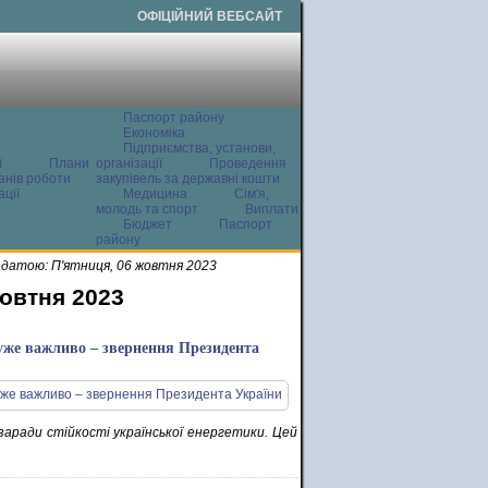
ОФІЦІЙНИЙ ВЕБСАЙТ
Паспорт району
Економіка
Підприємства, установи,
ї
Плани
організації
Проведення
анів роботи
закупівель за державні кошти
ції
Медицина
Сім'я,
молодь та спорт
Виплати
Бюджет
Паспорт
району
датою: П'ятниця, 06 жовтня 2023
жовтня 2023
дуже важливо – звернення Президента
аради стійкості української енергетики. Цей