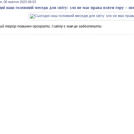
я, 06 жовтня 2023 08:03
дні наш головний меседж для світу: зло не має права взяти гору – з
ий терор повинен програти. І світу є чим це забезпечити.