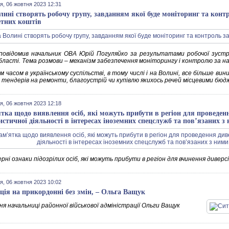
я, 06 жовтня 2023 12:31
лині створять робочу групу, завданням якої буде моніторинг та кон
тних коштів
повідомив начальник ОВА Юрій Погуляйко за результатами робочої зустрі
області. Тема розмови – механізм забезпечення моніторингу і контролю за 
 часом в українському суспільстві, в тому числі і на Волині, все більше в
х тендерів на ремонти, благоустрій чи купівлю якихось речей місцевими бю
я, 06 жовтня 2023 12:18
тка щодо виявлення осіб, які можуть прибути в регіон для проведенн
истичної діяльності в інтересах іноземних спецслужб та пов’язаних 
ні ознаки підозрілих осіб, які можуть прибути в регіон для вчинення диверс
я, 06 жовтня 2023 10:02
ція на прикордонні без змін, – Ольга Ващук
я начальниці районної військової адміністрації Ольги Ващук