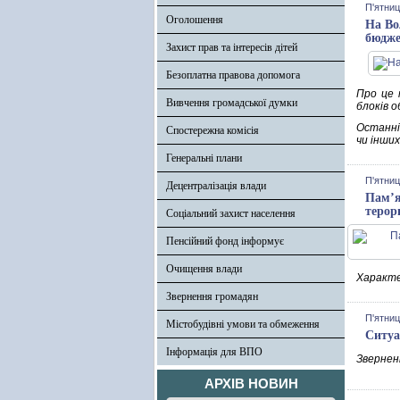
П'ятниц
Оголошення
На Во
бюдже
Захист прав та інтересів дітей
Безоплатна правова допомога
Про це 
Вивчення громадської думки
блоків 
Останнім
Спостережна комісія
чи інши
Генеральні плани
П'ятниц
Децентралізація влади
Пам’я
терор
Соціальний захист населення
Пенсійний фонд інформує
Очищення влади
Характер
Звернення громадян
П'ятниц
Містобудівні умови та обмеження
Ситуа
Інформація для ВПО
Зверненн
АРХІВ НОВИН