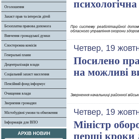
психологічна
Оголошення
Захист прав та інтересів дітей
Безоплатна правова допомога
Про систему реабілітаційної допом
обласного управління охорони здоров
Вивчення громадської думки
Спостережна комісія
Четвер, 19 жовт
Генеральні плани
Посилено пра
Децентралізація влади
на можливі в
Соціальний захист населення
Пенсійний фонд інформує
Очищення влади
Звернення начальниці районної військ
Звернення громадян
Четвер, 19 жовт
Містобудівні умови та обмеження
Міністр обор
Інформація для ВПО
перші кроки 
АРХІВ НОВИН