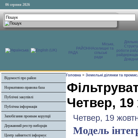
06 серпня 2026
Діяльні
Міська,
Структ
РАЙОННА
селищні та
роботи райд
РАДА
сільські
райдержадмі
ради
Довідни
Головна
>
Земельні ділянки та промис
Відомості про район
Фільтруват
Нормативно-правова база
Публічні закупівлі
Четвер, 19
Публічна інформація
Четвер, 19 жовт
Запобігання проявам корупції
Державний реєстр виборців
Модель інтегр
Центр зайнятості інформує