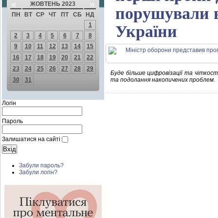
«
»
ЖОВТЕНЬ 2023
порушували в
ПН
ВТ
СР
ЧТ
ПТ
СБ
НД
1
України
2
3
4
5
6
7
8
9
10
11
12
13
14
15
16
17
18
19
20
21
22
23
24
25
26
27
28
29
Буде більше цифровізації та чіткості
30
31
та подолання накопичених проблем.
Логін
Пароль
Залишатися на сайті
Забули пароль?
Забули логін?