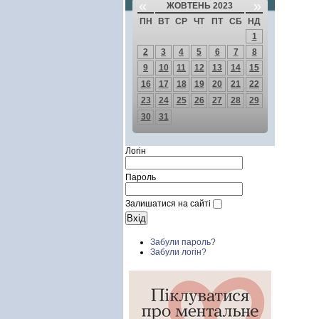
«
»
ЖОВТЕНЬ 2023
ПН
ВТ
СР
ЧТ
ПТ
СБ
НД
1
2
3
4
5
6
7
8
9
10
11
12
13
14
15
16
17
18
19
20
21
22
23
24
25
26
27
28
29
30
31
Логін
Пароль
Залишатися на сайті
Забули пароль?
Забули логін?