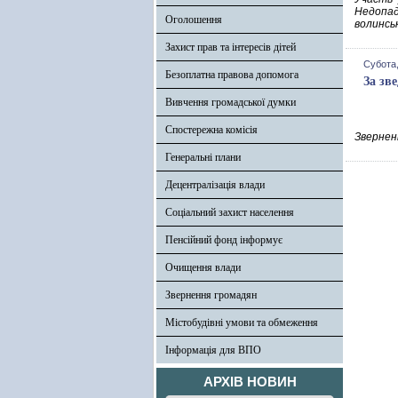
Недопад
Оголошення
волинсь
Захист прав та інтересів дітей
Субота,
Безоплатна правова допомога
За зв
Вивчення громадської думки
Спостережна комісія
Зверненн
Генеральні плани
Децентралізація влади
Соціальний захист населення
Пенсійний фонд інформує
Очищення влади
Звернення громадян
Містобудівні умови та обмеження
Інформація для ВПО
АРХІВ НОВИН