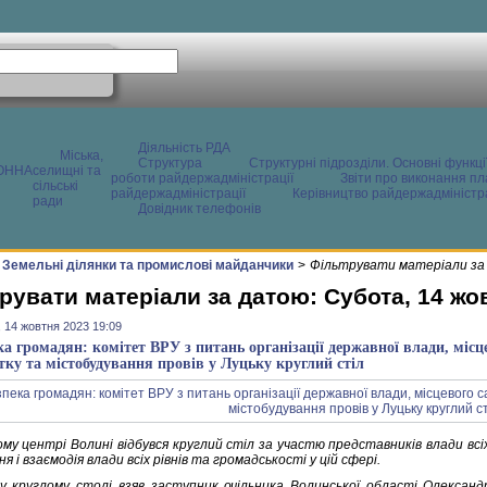
Діяльність РДА
Міська,
Структура
Структурні підрозділи. Основні функці
ОННА
селищні та
роботи райдержадміністрації
Звіти про виконання пл
сільські
райдержадміністрації
Керівництво райдержадміністра
ради
Довідник телефонів
Земельні ділянки та промислові майданчики
>
Фільтрувати матеріали за
рувати матеріали за датою: Субота, 14 жо
 14 жовтня 2023 19:09
ка громадян: комітет ВРУ з питань організації державної влади, міс
тку та містобудування провів у Луцьку круглий стіл
му центрі Волині відбувся круглий стіл за участю представників влади всіх
я і взаємодія влади всіх рівнів та громадськості у цій сфері.
у круглому столі взяв заступник очільника Волинської області Олександ