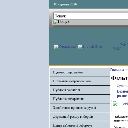
08 серпня 2026
РАЙ
РАДА
Головна
>
Відомості про район
Фільт
Нормативно-правова база
Субота,
Публічні закупівлі
Безпе
розви
Публічна інформація
Запобігання проявам корупції
Державний реєстр виборців
обласно
населенн
Центр зайнятості інформує
Участь 