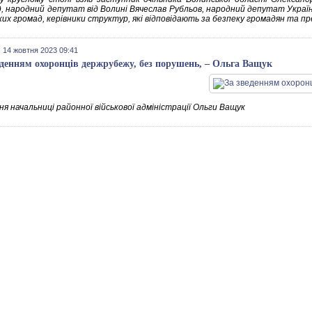
, народний депутат від Волині Вячеслав Рубльов, народний депутат України 
ких громад, керівники структур, які відповідають за безпеку громадян та п
 14 жовтня 2023 09:41
еденням охоронців держрубежу, без порушень, – Ольга Ващук
я начальниці районної військової адміністрації Ольги Ващук