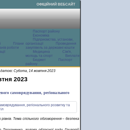
ОФІЦІЙНИЙ ВЕБСАЙТ
Паспорт району
Економіка
Підприємства, установи,
ї
Плани
організації
Проведення
анів роботи
закупівель за державні кошти
ції
Медицина
Сім'я,
молодь та спорт
Виплати
Бюджет
Паспорт
району
 датою: Субота, 14 жовтня 2023
втня 2023
цевого самоврядування, регіонального
 рівнів. Тема спільного обговорення – безпека
р Троханенко, голова обласної ради Григорій