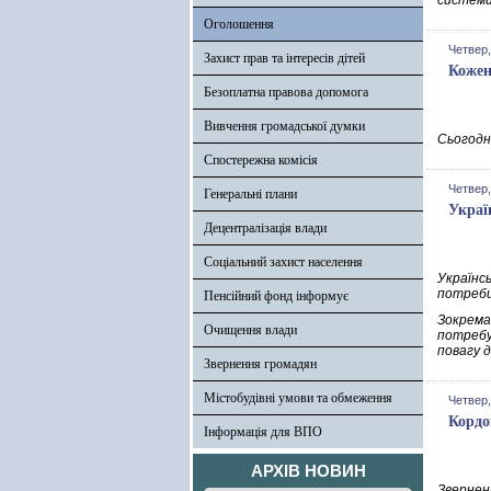
системи 
Оголошення
Четвер,
Захист прав та інтересів дітей
Кожен
Безоплатна правова допомога
Вивчення громадської думки
Сьогодні
Спостережна комісія
Четвер,
Генеральні плани
Украї
Децентралізація влади
Соціальний захист населення
Українс
потреби
Пенсійний фонд інформує
Зокрема
Очищення влади
потребу
повагу д
Звернення громадян
Містобудівні умови та обмеження
Четвер,
Кордо
Інформація для ВПО
АРХІВ НОВИН
Зверненн