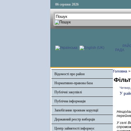
06 серпня 2026
РАЙ
РАДА
Головна
>
Відомості про район
Фільт
Нормативно-правова база
Четвер,
Публічні закупівлі
У рай
Публічна інформація
Запобігання проявам корупції
Нещодав
перейня
Державний реєстр виборців
У селі 
спромож
Центр зайнятості інформує