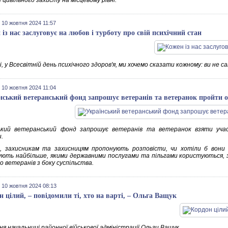
цивільного захисту на місцевому рівні.
 10 жовтня 2024 11:57
 із нас заслуговує на любов і турботу про свій психічний стан
, у Всесвітній день психічного здоров'я, ми хочемо сказати кожному: ви не са
 10 жовтня 2024 11:04
нський ветеранський фонд запрошує ветеранів та ветеранок пройти
ький ветеранський фонд запрошує ветеранів та ветеранок взяти учас
.
, захисникам та захисницям пропонують розповісти, чи хотіли б вони 
ють найбільше, якими державними послугами та пільгами користуються, з
о ветеранів з боку суспільства.
 10 жовтня 2024 08:13
н цілий, – повідомили ті, хто на варті, – Ольга Ващук
я начальниці районної військової адміністрації Ольги Ващук