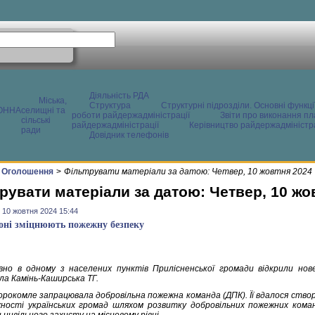
Діяльність РДА
Міська,
Структура
Структурні підрозділи. Основні функці
ОННА
селищні та
роботи райдержадміністрації
Звіти про виконання пл
сільські
райдержадміністрації
Керівництво райдержадміністра
ради
Довідник телефонів
Оголошення
>
Фільтрувати матеріали за датою: Четвер, 10 жовтня 2024
рувати матеріали за датою: Четвер, 10 жо
 10 жовтня 2024 15:44
оні зміцнюють пожежну безпеку
но в одному з населених пунктів Прилісненської громади відкрили но
ла Камінь-Каширська ТГ.
Ворокомле запрацювала добровільна пожежна команда (ДПК). Її вдалося ство
ності українських громад шляхом розвитку добровільних пожежних коман