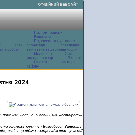
ОФІЦІЙНИЙ ВЕБСАЙТ
Паспорт району
Економіка
Підприємства, установи,
ї
Плани
організації
Проведення
анів роботи
закупівель за державні кошти
ції
Медицина
Сім'я,
молодь та спорт
Виплати
Бюджет
Паспорт
району
втня 2024
ве пожежне депо, а сьогодні цю «естафету»
рити в рамках проєкту «Вогнеборці. Зміцнення
д», який передбачає запровадження сучасної