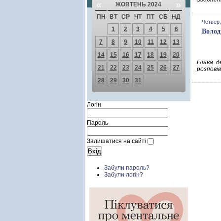
«
»
ЖОВТЕНЬ 2024
ПН
ВТ
СР
ЧТ
ПТ
СБ
НД
Четвер,
1
2
3
4
5
6
Волод
7
8
9
10
11
12
13
14
15
16
17
18
19
20
Глава д
21
22
23
24
25
26
27
розповів
28
29
30
31
Логін
Пароль
Залишатися на сайті
Забули пароль?
Забули логін?