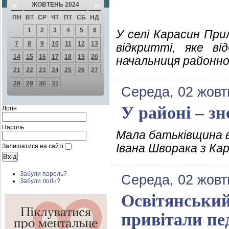
«
»
ЖОВТЕНЬ 2024
ПН
ВТ
СР
ЧТ
ПТ
СБ
НД
1
2
3
4
5
6
У селі Карасин При
7
8
9
10
11
12
13
відкритті, яке ві
14
15
16
17
18
19
20
начальниця районної
21
22
23
24
25
26
27
28
29
30
31
Середа, 02 жовт
У районі – зн
Логін
Пароль
Мала батьківщина 
Івана Шворака з Ка
Залишатися на сайті
Забули пароль?
Середа, 02 жовт
Забули логін?
Освітянський
привітали пе