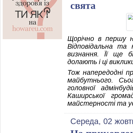
свята
Щорічно в першу н
Відповідальна та 
визнання. Її ще б
долають і ці виклики
Тож напередодні пр
майбутнього. Сьо
головної адмінбуд
Каширської грома
майстерності та усп
Середа, 02 жовт