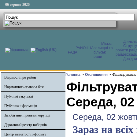
06 серпня 2026
Діяльні
Міська,
Структ
РАЙОННА
селищні та
роботи райд
РАДА
сільські
райдержадмі
ради
Довідни
Головна
>
Оголошення
>
Фільтрувати 
Відомості про район
Фільтруват
Нормативно-правова база
Публічні закупівлі
Середа, 02
Публічна інформація
Середа, 02 жовт
Запобігання проявам корупції
Державний реєстр виборців
Зараз на всіх
Центр зайнятості інформує