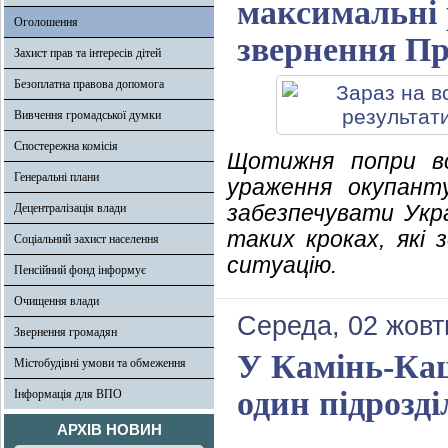
максимальні 
Оголошення
звернення Пр
Захист прав та інтересів дітей
Безоплатна правова допомога
Вивчення громадської думки
Спостережна комісія
Щотижня попри вс
Генеральні плани
ураження окупант
забезпечувати Укр
Децентралізація влади
таких кроках, які 
Соціальний захист населення
ситуацію.
Пенсійний фонд інформує
Очищення влади
Середа, 02 жовт
Звернення громадян
У Камінь-Ка
Містобудівні умови та обмеження
один підрозді
Інформація для ВПО
АРХІВ НОВИН