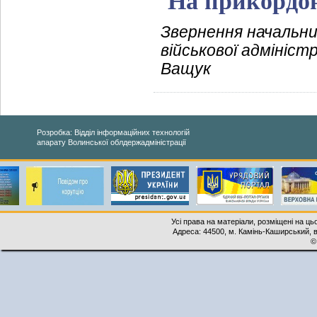
На прикордон
Звернення начальни
військової адмініст
Ващук
Розробка: Відділ інформаційних технологій
апарату Волинської облдержадміністрації
Усі права на матеріали, розміщені на ць
Адреса: 44500, м. Камінь-Каширський, ву
©