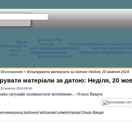
Діяльність РДА
Міська,
Структура
Структурні підрозділи. Основні функці
ОННА
селищні та
роботи райдержадміністрації
Звіти про виконання пл
сільські
райдержадміністрації
Керівництво райдержадміністра
ради
Довідник телефонів
Оголошення
>
Фільтрувати матеріали за датою: Неділя, 20 жовтня 2024
рувати матеріали за датою: Неділя, 20 жо
 20 жовтня 2024 08:40
кова ситуація залишається незмінною, – Ольга Ващук
я начальниці районної військової адміністрації Ольги Ващук