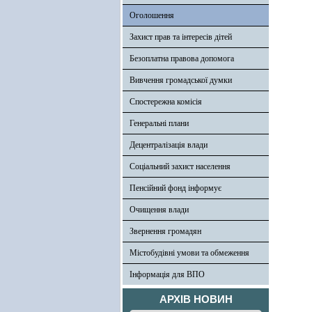
Оголошення
Захист прав та інтересів дітей
Безоплатна правова допомога
Вивчення громадської думки
Спостережна комісія
Генеральні плани
Децентралізація влади
Соціальний захист населення
Пенсійний фонд інформує
Очищення влади
Звернення громадян
Містобудівні умови та обмеження
Інформація для ВПО
АРХІВ НОВИН