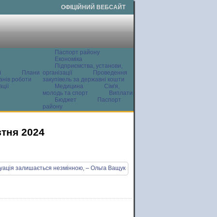
ОФІЦІЙНИЙ ВЕБСАЙТ
Паспорт району
Економіка
Підприємства, установи,
ї
Плани
організації
Проведення
анів роботи
закупівель за державні кошти
ції
Медицина
Сім'я,
молодь та спорт
Виплати
Бюджет
Паспорт
району
втня 2024