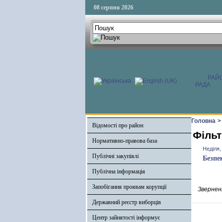
08 серпня 2026
РАЙ
РАДА
Головна
>
Відомості про район
Фільт
Нормативно-правова база
Неділя,
Публічні закупівлі
Безпе
Публічна інформація
Запобігання проявам корупції
Зверненн
Державний реєстр виборців
Центр зайнятості інформує