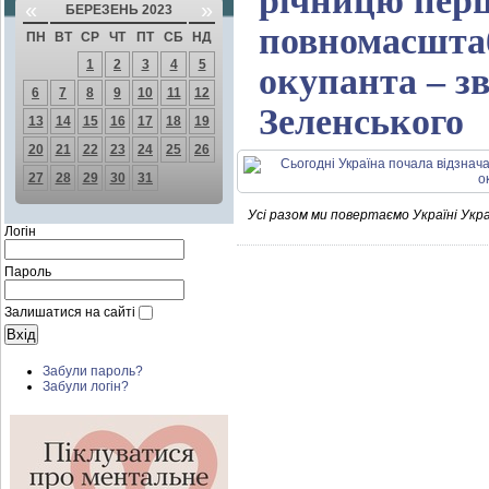
річницю пер
«
»
БЕРЕЗЕНЬ 2023
повномасштабн
ПН
ВТ
СР
ЧТ
ПТ
СБ
НД
1
2
3
4
5
окупанта – з
6
7
8
9
10
11
12
Зеленського
13
14
15
16
17
18
19
20
21
22
23
24
25
26
27
28
29
30
31
Усі разом ми повертаємо Україні Украї
Логін
Пароль
Залишатися на сайті
Забули пароль?
Забули логін?