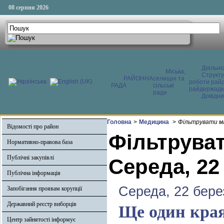
08 серпня 2026
Діяльні
Міська,
Структ
РАЙОННА
селищні та
роботи райд
РАДА
сільські
райдержадмі
ради
Довідни
Головна
>
Медицина
>
Фільтрувати ма
Відомості про район
Фільтруват
Нормативно-правова база
Публічні закупівлі
Середа, 22
Публічна інформація
Середа, 22 бере
Запобігання проявам корупції
Державний реєстр виборців
Ще один кра
Центр зайнятості інформує