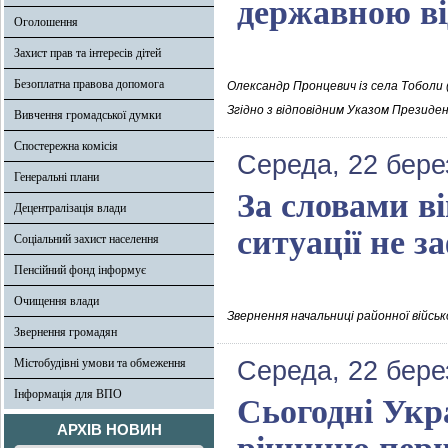
державною в
Оголошення
Захист прав та інтересів дітей
Безоплатна правова допомога
Олександр Пронцевич із села Тоболи (
Згідно з відповідним Указом Президе
Вивчення громадської думки
Спостережна комісія
Середа, 22 бере
Генеральні плани
За словами в
Децентралізація влади
ситуації не з
Соціальний захист населення
Пенсійний фонд інформує
Очищення влади
Звернення начальниці районної військ
Звернення громадян
Містобудівні умови та обмеження
Середа, 22 бере
Інформація для ВПО
Сьогодні Укр
АРХІВ НОВИН