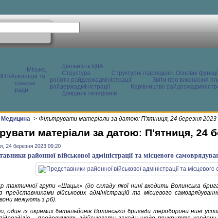
Діяльність РДА
Міська,
Структура
Структурні підрозділи. Основні функці
ОННА
селищні та
роботи райдержадміністрації
Звіти про виконання пл
сільські
райдержадміністрації
Керівництво райдержадміністра
ради
Довідник телефонів
Медицина
>
Фільтрувати матеріали за датою: П'ятниця, 24 березня 2023
рувати матеріали за датою: П'ятниця, 24 
я, 24 березня 2023 09:20
тавники районної військової адміністрації та місцевого самоврядуван
р тактичної групи «Шацьк» (до складу якої нині входить Волинська брига
з представниками військових адміністрацій та місцевого самоврядування
вони межують з рб).
мо, один із окремих батальйонів Волинської бригади тероборони нині успіш