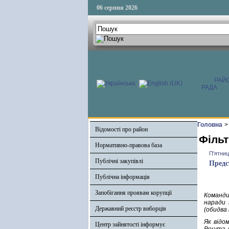
06 серпня 2026
РАЙ
РАДА
Головна
>
Відомості про район
Фільт
Нормативно-правова база
П'ятниц
Публічні закупівлі
Предс
Публічна інформація
Запобігання проявам корупції
Команди
наради 
Державний реєстр виборців
(обидва 
Як відо
Центр зайнятості інформує