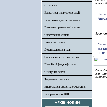
Решта п
понад 20
Оголошення
Захист прав та інтересів дітей
П'ятниц
Актуа
Безоплатна правова допомога
Вивчення громадської думки
Зверненн
Спостережна комісія
Генеральні плани
П'ятниц
На ві
Децентралізація влади
повер
Соціальний захист населення
Пенсійний фонд інформує
Сьогодні
Очищення влади
все, що
відновл
Звернення громадян
Містобудівні умови та обмеження
Інформація для ВПО
АРХІВ НОВИН