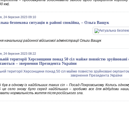
ідрозділів – продовжують здійснювати заходи щодо прикриття кордону 
0 км).
я, 24 березня 2023 09:10
льна безпекова ситуація в районі спокійна, – Ольга Ващук
я начальниці районної військової адміністрації Ольги Ващук
я, 24 березня 2023 08:22
льній території Херсонщини понад 50 сіл майже повністю зруйновані о
таються – звернення Президента України
 був в одному із найбільших таких сіл – Посад-Покровському. Колись одному
б це село знову було серед найбільших – зробимо все для відбудови наш
ювати нормальність життя після російського зла.