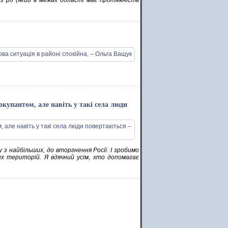
з рб (який в межах області має протяжність
купантом, але навіть у такі села люди
 з найбільших, до вторгнення Росії. І зробимо
их територій. Я вдячний усім, хто допомагає