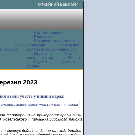
ОФІЦІЙНИЙ ВЕБСАЙТ
Паспорт району
Економіка
Підприємства, установи,
ї
Плани
організації
Проведення
анів роботи
закупівель за державні кошти
ції
Медицина
Сім'я,
молодь та спорт
Виплати
Бюджет
Паспорт
району
березня 2023
ня взяли участь у виїзній нараді
да тероборони) на прикордонні провів виїзні
 Ковельського і Камінь-Каширського районів
но виконує бойові завдання на сході України.