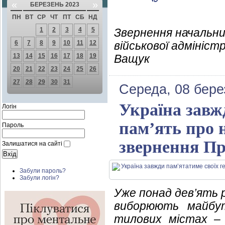
«
»
БЕРЕЗЕНЬ 2023
ПН
ВТ
СР
ЧТ
ПТ
СБ
НД
1
2
3
4
5
Звернення начальни
6
7
8
9
10
11
12
військової адмініст
13
14
15
16
17
18
19
Ващук
20
21
22
23
24
25
26
27
28
29
30
31
Середа, 08 бере
Україна завж
Логін
пам’ять про н
Пароль
звернення Пр
Залишатися на сайті
Забули пароль?
Забули логін?
Уже понад дев’ять р
виборюють майбут
тилових містах – 