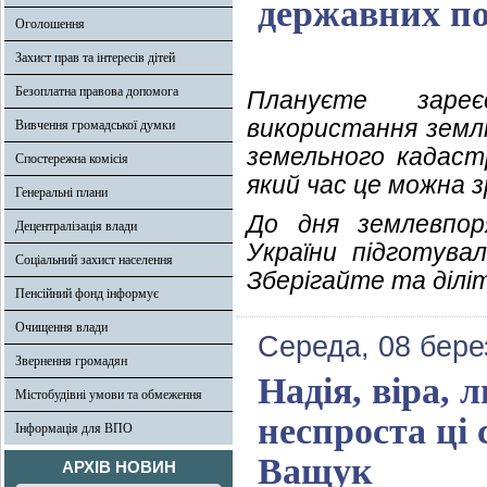
державних по
Оголошення
Захист прав та інтересів дітей
Безоплатна правова допомога
Плануєте зареє
використання землі
Вивчення громадської думки
земельного кадаст
Спостережна комісія
який час це можна 
Генеральні плани
До дня землевпор
Децентралізація влади
України підготувал
Соціальний захист населення
Зберігайте та діліт
Пенсійний фонд інформує
Очищення влади
Середа, 08 бере
Звернення громадян
Надія, віра, 
Містобудівні умови та обмеження
неспроста ці 
Інформація для ВПО
Ващук
АРХІВ НОВИН