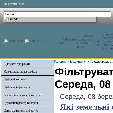
07 серпня 2026
Діяльні
Міська,
Структ
РАЙОННА
селищні та
роботи райд
РАДА
сільські
райдержадмі
ради
Довідни
Головна
>
Медицина
>
Фільтрувати ма
Відомості про район
Фільтруват
Нормативно-правова база
Публічні закупівлі
Середа, 08
Публічна інформація
Середа, 08 бере
Запобігання проявам корупції
Державний реєстр виборців
Які земельні 
Центр зайнятості інформує