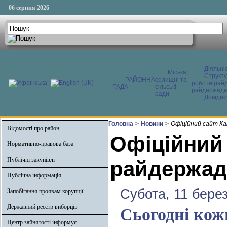
06 серпня 2026
Діяльні
Міська,
Структ
РАЙОННА
селищні та
роботи райд
РАДА
сільські
райдержадмі
ради
Довідни
Головна
>
Новини
>
Офіційний сайт Ка
Відомості про район
Офіційний
Нормативно-правова база
Публічні закупівлі
райдержадм
Публічна інформація
Субота, 11 бере
Запобігання проявам корупції
Державний реєстр виборців
Сьогодні кож
Центр зайнятості інформує