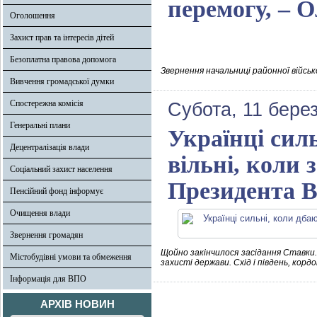
перемогу, – 
Оголошення
Захист прав та інтересів дітей
Безоплатна правова допомога
Звернення начальниці районної військ
Вивчення громадської думки
Спостережна комісія
Субота, 11 бере
Генеральні плани
Українці силь
Децентралізація влади
вільні, коли
Соціальний захист населення
Президента В
Пенсійний фонд інформує
Очищення влади
Звернення громадян
Щойно закінчилося засідання Ставки.
Містобудівні умови та обмеження
захисті держави. Схід і південь, кор
Інформація для ВПО
АРХІВ НОВИН