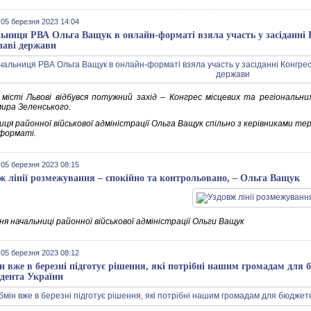
 05 березня 2023 14:04
ьниця РВА Ольга Ващук в онлайн-форматі взяла участь у засіданні К
лаві держави
 місті Львові відбувся потужний захід – Конгрес місцевих та регіональн
ира Зеленського.
ця районної військової адміністрації Ольга Ващук спільно з керівниками те
форматі.
 05 березня 2023 08:15
ж лінії розмежування – спокійно та контрольовано, – Ольга Ващук
я начальниці районної військової адміністрації Ольги Ващук
 05 березня 2023 08:12
н вже в березні підготує рішення, які потрібні нашим громадам для б
дента України