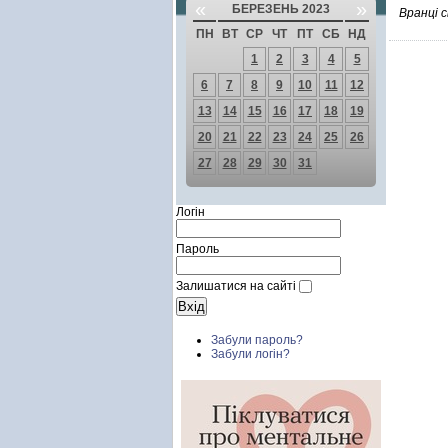
«
»
БЕРЕЗЕНЬ 2023
Вранці с
ПН
ВТ
СР
ЧТ
ПТ
СБ
НД
1
2
3
4
5
6
7
8
9
10
11
12
13
14
15
16
17
18
19
20
21
22
23
24
25
26
27
28
29
30
31
Логін
Пароль
Залишатися на сайті
Забули пароль?
Забули логін?