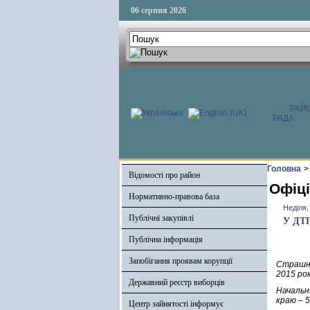
06 серпня 2026
РАЙ
РАДА
Головна
>
Відомості про район
Офіці
Нормативно-правова база
Неділя,
Публічні закупівлі
У ДТП
Публічна інформація
Запобігання проявам корупції
Страшна
2015 рок
Державний реєстр виборців
Начальн
краю – 5
Центр зайнятості інформує