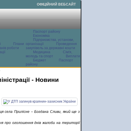
ОФІЦІЙНИЙ ВЕБСАЙТ
Паспорт району
Економіка
Підприємства, установи,
ї
Плани
організації
Проведення
анів роботи
закупівель за державні кошти
ції
Медицина
Сім'я,
молодь та спорт
Виплати
Бюджет
Паспорт
району
и
ністрації - Новини
я села Прилісне – Богдана Сливи, який ще з
ння про оголошення днів жалоби на території