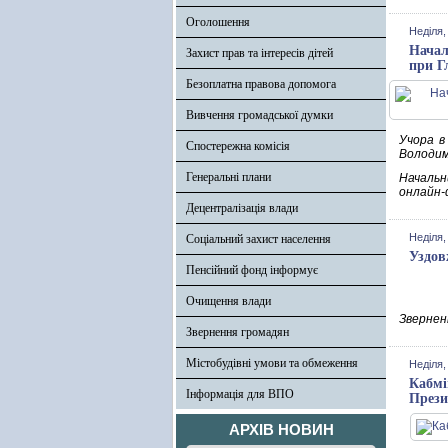
Оголошення
Неділя,
Начал
Захист прав та інтересів дітей
при Г
Безоплатна правова допомога
Вивчення громадської думки
Учора в
Спостережна комісія
Володим
Генеральні плани
Начальни
онлайн-
Децентралізація влади
Неділя,
Соціальний захист населення
Уздов
Пенсійний фонд інформує
Очищення влади
Зверненн
Звернення громадян
Містобудівні умови та обмеження
Неділя,
Кабмі
Інформація для ВПО
Прези
АРХІВ НОВИН