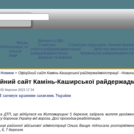
Діяльність РДА
Міська,
Структура
Структурні підрозділи. Основні функці
ОННА
селищні та
роботи райдержадміністрації
Звіти про виконання пл
сільські
райдержадміністрації
Керівництво райдержадміністра
ради
Довідник телефонів
Новини
>
Офіційний сайт Камінь-Каширської райдержадміністрації - Новин
йний сайт Камінь-Каширської райдержадмі
 05 березня 2023 17:34
 загинув краянин-захисник України
 ДТП, що відбулася на Житомирщині 5 березня, забрала життя уродженц
у боронив Україну від ворога. Досі проходив реабілітацію.
иця районної військової адміністрації Ольга Ващук підписала розпорядже
, 6, 7 березня.