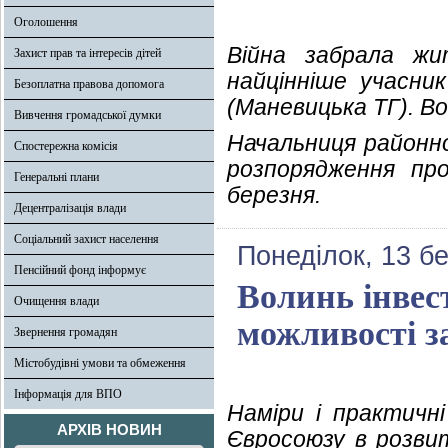
Оголошення
Війна забрала жи
Захист прав та інтересів дітей
найцінніше учасни
Безоплатна правова допомога
(Маневицька ТГ). Во
Вивчення громадської думки
Начальниця районно
Спостережна комісія
розпорядження пр
Генеральні плани
березня.
Децентралізація влади
Соціальний захист населення
Понеділок, 13 б
Пенсійний фонд інформує
Волинь інвес
Очищення влади
можливості з
Звернення громадян
Містобудівні умови та обмеження
Інформація для ВПО
Наміри і практичні
АРХІВ НОВИН
Євросоюзу в розвит