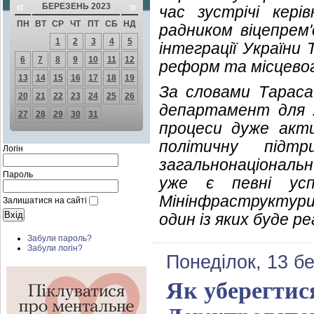
«
»
БЕРЕЗЕНЬ 2023
час зустрічі кер
ПН
ВТ
СР
ЧТ
ПТ
СБ
НД
радником віцепрем'
1
2
3
4
5
інтеграції України
6
7
8
9
10
11
12
реформ та місцевог
13
14
15
16
17
18
19
За словами Тараса 
20
21
22
23
24
25
26
департамент для У
27
28
29
30
31
процеси дуже акти
політичну підт
Логін
загальнонаціональн
Пароль
уже є певні усп
Мінінфраструктури 
Залишатися на сайті
один із яких буде ре
Забули пароль?
Забули логін?
Понеділок, 13 б
Як уберегтися