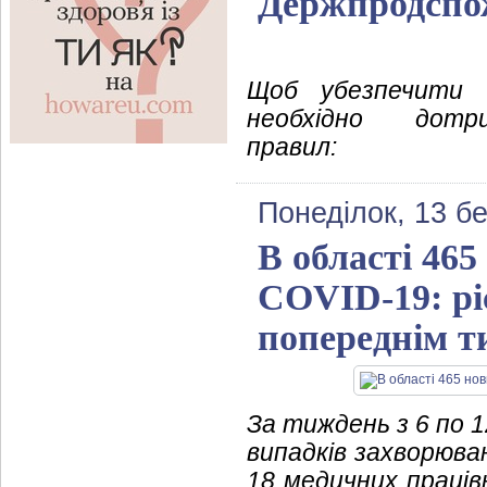
Держпродспо
Щоб убезпечити с
необхідно дотр
правил:
Понеділок, 13 б
В області 46
COVID-19: рі
попереднім 
За тиждень з 6 по 
випадків захворюван
18 медичних праців