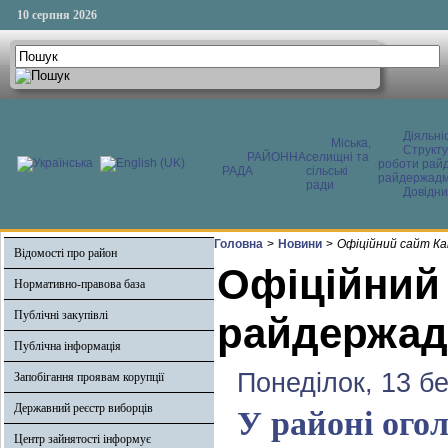
10 серпня 2026
Діяльні
Міська,
Структ
РАЙОННА
селищні та
роботи райд
РАДА
сільські
райдержадмі
ради
Довідни
Головна
>
Новини
>
Офіційний сайт Ка
Відомості про район
Офіційний
Нормативно-правова база
Публічні закупівлі
райдержадм
Публічна інформація
Понеділок, 13 б
Запобігання проявам корупції
Державний реєстр виборців
У районі ого
Центр зайнятості інформує