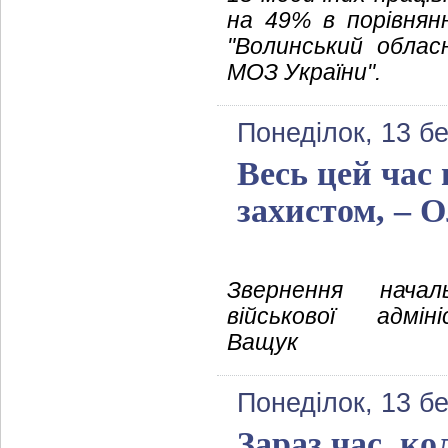
на 49% в порівнян
"Волинський обла
МОЗ України".
Понеділок, 13 б
Весь цей час
захистом, – 
Звернення начал
військової адмін
Ващук
Понеділок, 13 б
Зараз час, ко