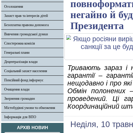
повноформатно
Оголошення
негайно й бу
Захист прав та інтересів дітей
Президента
Безоплатна правова допомога
Вивчення громадської думки
Спостережна комісія
Генеральні плани
Децентралізація влади
Тривають зараз і
Соціальний захист населення
гарантії – гаранті
Пенсійний фонд інформує
нещодавно і про як
Обмін полонених 
Очищення влади
проведений. Ці га
Звернення громадян
Координаційний шта
Містобудівні умови та обмеження
Інформація для ВПО
Неділя, 10 трав
АРХІВ НОВИН