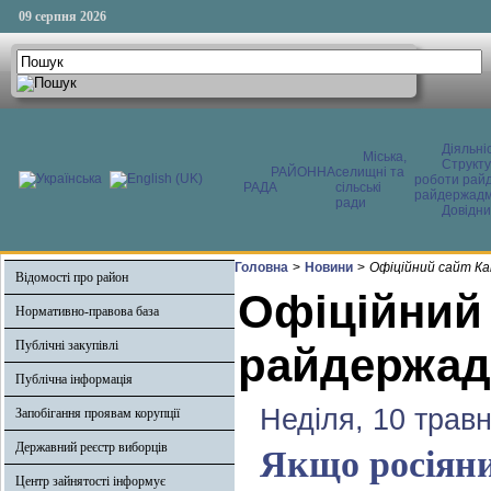
09 серпня 2026
Діяльні
Міська,
Структ
РАЙОННА
селищні та
роботи райд
РАДА
сільські
райдержадмі
ради
Довідни
Головна
>
Новини
>
Офіційний сайт Ка
Відомості про район
Офіційний
Нормативно-правова база
Публічні закупівлі
райдержадм
Публічна інформація
Неділя, 10 трав
Запобігання проявам корупції
Державний реєстр виборців
Якщо росіяни
Центр зайнятості інформує