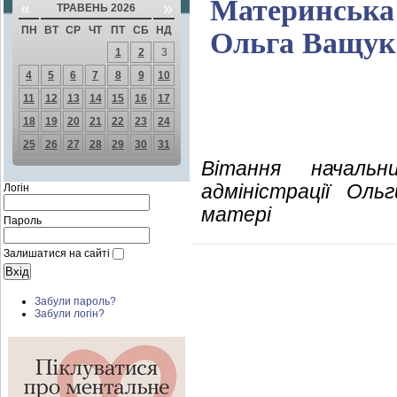
Материнська 
«
»
ТРАВЕНЬ 2026
ПН
ВТ
СР
ЧТ
ПТ
СБ
НД
Ольга Ващук
1
2
3
4
5
6
7
8
9
10
11
12
13
14
15
16
17
18
19
20
21
22
23
24
25
26
27
28
29
30
31
Вітання начальни
адміністрації Ол
Логін
матері
Пароль
Залишатися на сайті
Забули пароль?
Забули логін?