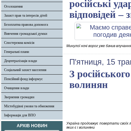
російські уда
Оголошення
відповідей –
Захист прав та інтересів дітей
Безоплатна правова допомога
Вивчення громадської думки
Спостережна комісія
Минулої ночі ворог уже бачив влучанн
Генеральні плани
П'ятниця, 15 тра
Децентралізація влади
Соціальний захист населення
З російськог
Пенсійний фонд інформує
волинян
Очищення влади
Звернення громадян
Містобудівні умови та обмеження
Інформація для ВПО
Україна продовжує повертати своїх лю
АРХІВ НОВИН
яких є і волиняни