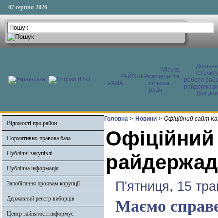
07 серпня 2026
Діяльні
Міська,
Структ
РАЙОННА
селищні та
роботи райд
РАДА
сільські
райдержадмі
ради
Довідни
Головна
>
Новини
>
Офіційний сайт Ка
Відомості про район
Офіційний
Нормативно-правова база
Публічні закупівлі
райдержадм
Публічна інформація
П'ятниця, 15 тра
Запобігання проявам корупції
Державний реєстр виборців
Маємо справе
Центр зайнятості інформує