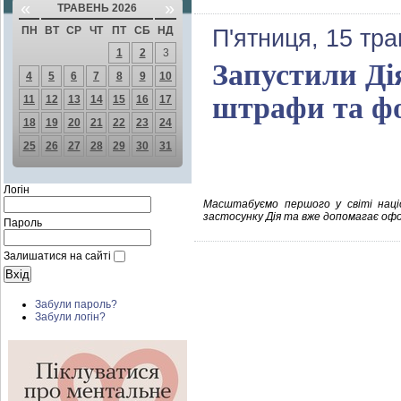
«
»
ТРАВЕНЬ 2026
ПН
ВТ
СР
ЧТ
ПТ
СБ
НД
П'ятниця, 15 тра
1
2
3
Запустили Дія
4
5
6
7
8
9
10
штрафи та фо
11
12
13
14
15
16
17
18
19
20
21
22
23
24
25
26
27
28
29
30
31
Логін
Масштабуємо першого у світі націо
застосунку Дія та вже допомагає оф
Пароль
Залишатися на сайті
Забули пароль?
Забули логін?