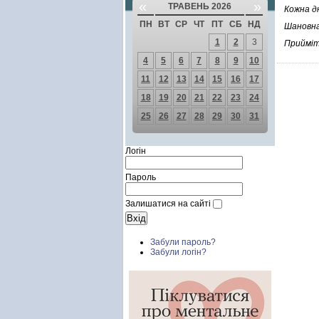
«
»
ТРАВЕНЬ 2026
Кожна дн
ПН
ВТ
СР
ЧТ
ПТ
СБ
НД
Шановна
1
2
3
Прийміт
4
5
6
7
8
9
10
11
12
13
14
15
16
17
18
19
20
21
22
23
24
25
26
27
28
29
30
31
Логін
Пароль
Залишатися на сайті
Забули пароль?
Забули логін?