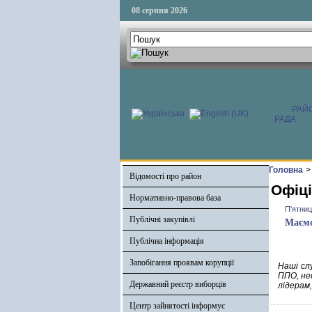
08 серпня 2026
РАЙ
РАДА
Головна
>
Відомості про район
Офіці
Нормативно-правова база
П'ятниц
Публічні закупівлі
Маємо
Публічна інформація
Запобігання проявам корупції
Наші сл
ППО, не
Державний реєстр виборців
лідерам,
Центр зайнятості інформує