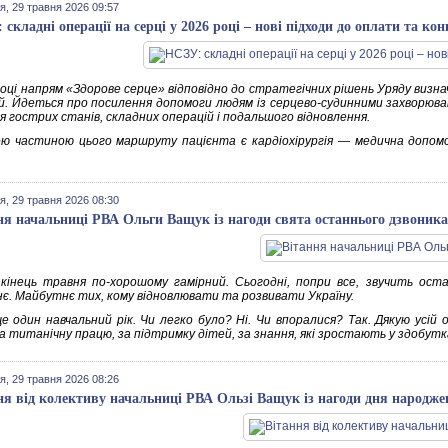
я, 29 травня 2026 09:57
 складні операції на серці у 2026 році – нові підходи до оплати та ко
році напрям «Здорове серце» відповідно до стратегічних рішень Уряду визн
й. Йдеться про посилення допомоги людям із серцево-судинними захворюв
я гострих станів, складних операцій і подальшого відновлення.
ю частиною цього маршруту пацієнта є кардіохірургія — медична допомог
я, 29 травня 2026 08:30
ня начальниці РВА Ольги Ващук із нагоди свята останнього дзвоника
кінець травня по-хорошому гамірний. Сьогодні, попри все, звучить оста
є. Майбутнє тих, кому відновлювати та розвивати Україну.
е один навчальний рік. Чи легко було? Ні. Чи впоралися? Так. Дякую усій о
за титанічну працю, за підтримку дітей, за знання, які зростають у здобутк
я, 29 травня 2026 08:26
ня від колективу начальниці РВА Ользі Ващук із нагоди дня народж