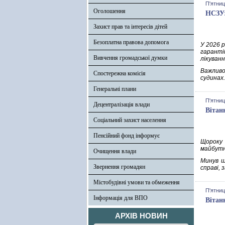
П'ятниц
Оголошення
НСЗУ:
Захист прав та інтересів дітей
Безоплатна правова допомога
У 2026 
гаранті
Вивчення громадської думки
лікуванн
Важливо
Спостережна комісія
судинах.
Генеральні плани
П'ятниц
Децентралізація влади
Вітан
Соціальний захист населення
Пенсійний фонд інформує
Щороку 
майбутн
Очищення влади
Минув щ
Звернення громадян
справі, 
Містобудівні умови та обмеження
П'ятниц
Інформація для ВПО
Вітан
АРХІВ НОВИН