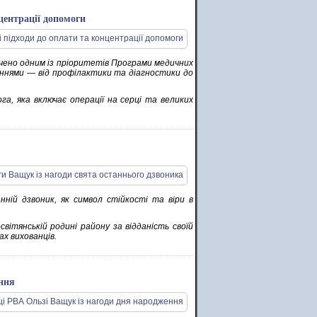
нцентрації допомоги
ачено одним із пріоритетів Програми медичних
аннями — від профілактики та діагностики до
а, яка включає операції на серці та великих
нній дзвоник, як символ стійкості та віри в
світянській родині району за відданість своїй
ах вихованців.
ення