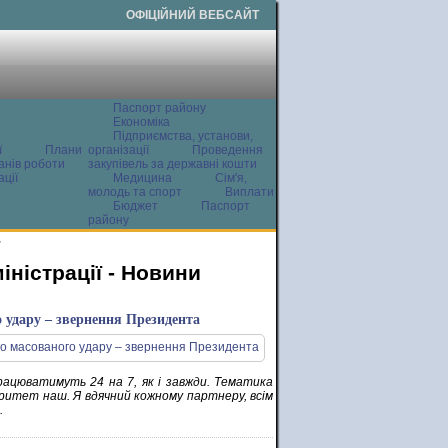
ОФІЦІЙНИЙ ВЕБСАЙТ
Паспорт району
Економіка
Підприємства, установи,
ї
Плани
організації
Проведення
анів роботи
закупівель за державні кошти
ції
Медицина
Сім'я,
молодь та спорт
Виплати
Бюджет
Паспорт
району
и
ністрації - Новини
 удару – звернення Президента
рацюватимуть 24 на 7, як і завжди. Тематика
оритет наш. Я вдячний кожному партнеру, всім
.