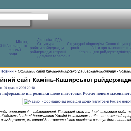
Діяльність РДА
Міська,
Структура
Структурні підрозділи. Основні функці
ОННА
селищні та
роботи райдержадміністрації
Звіти про виконання пл
сільські
райдержадміністрації
Керівництво райдержадміністра
ради
Довідник телефонів
Новини
>
Офіційний сайт Камінь-Каширської райдержадміністрації - Новин
йний сайт Камінь-Каширської райдержадмі
я, 29 травня 2026 20:40
 інформацію від розвідки щодо підготовки Росією нового масованого
ужби оперативні – підготовлені, Повітряні сили та інші захисники неба п
обхідність і надалі допомагати Україні із захистом неба – це ключовий прі
 всім державам, які готові допомагати і хто повністю виконує домовленості