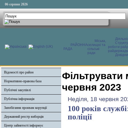
06 серпня 2026
Діяльні
Міська,
Структ
РАЙОННА
селищні та
роботи райд
РАДА
сільські
райдержадмі
ради
Довідни
Відомості про район
Фільтрувати 
Нормативно-правова база
червня 2023
Публічні закупівлі
Неділя, 18 червня 20
Публічна інформація
100 років службі
Запобігання проявам корупції
поліції
Державний реєстр виборців
Центр зайнятості інформує