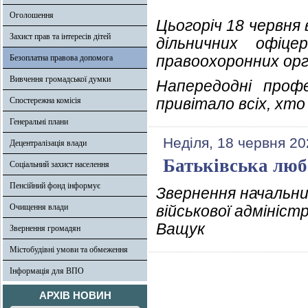
Оголошення
Цьогоріч 18 червня
Захист прав та інтересів дітей
дільничних офіце
правоохоронних орг
Безоплатна правова допомога
Вивчення громадської думки
Напередодні проф
привітало всіх, хто
Спостережна комісія
Генеральні плани
Неділя, 18 червня 20
Децентралізація влади
Батьківська любо
Соціальний захист населення
Пенсійний фонд інформує
Звернення начальни
Очищення влади
військової адмініст
Ващук
Звернення громадян
Містобудівні умови та обмеження
Інформація для ВПО
АРХІВ НОВИН