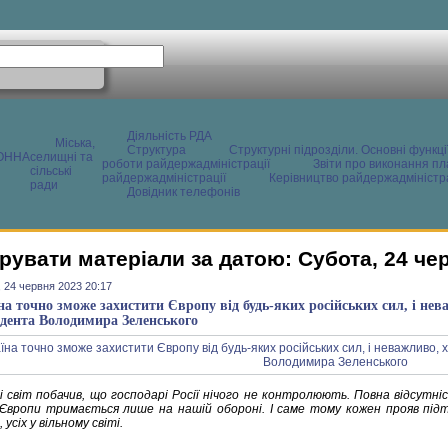
Діяльність РДА
Міська,
Структура
Структурні підрозділи. Основні функці
ОННА
селищні та
роботи райдержадміністрації
Звіти про виконання пл
сільські
райдержадміністрації
Керівництво райдержадміністра
ради
Довідник телефонів
рувати матеріали за датою: Субота, 24 че
 24 червня 2023 20:17
на точно зможе захистити Європу від будь-яких російських сил, і не
дента Володимира Зеленського
і світ побачив, що господарі Росії нічого не контролюють. Повна відсутніс
Європи тримається лише на нашій обороні. І саме тому кожен прояв підт
 усіх у вільному світі.