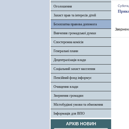
Субота,
Оголошення
Прико
Захист прав та інтересів дітей
Безоплатна правова допомога
Зверненн
Вивчення громадської думки
Спостережна комісія
Генеральні плани
Децентралізація влади
Соціальний захист населення
Пенсійний фонд інформує
Очищення влади
Звернення громадян
Містобудівні умови та обмеження
Інформація для ВПО
АРХІВ НОВИН