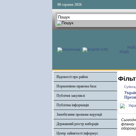
08 серпня 2026
РАЙ
РАДА
Відомості про район
Фільт
Нормативно-правова база
Субота,
Украї
Публічні закупівлі
Прези
Публічна інформація
Запобігання проявам корупції
Сьогодн
Державний реєстр виборців
флангу 
оборони,
Центр зайнятості інформує