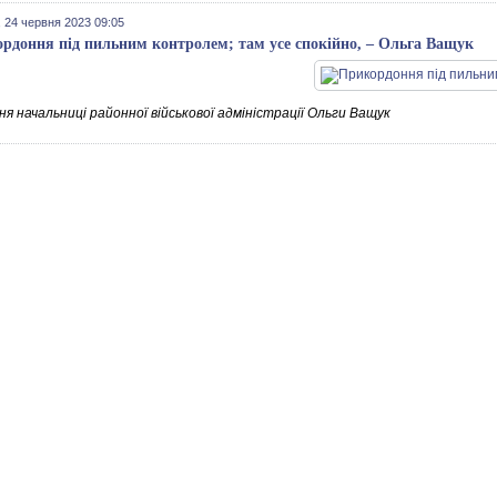
 24 червня 2023 09:05
рдоння під пильним контролем; там усе спокійно, – Ольга Ващук
я начальниці районної військової адміністрації Ольги Ващук