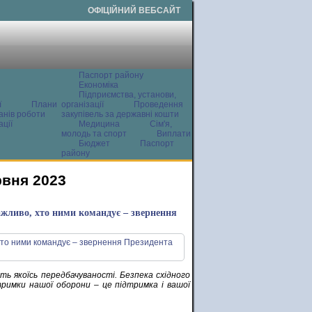
ОФІЦІЙНИЙ ВЕБСАЙТ
Паспорт району
Економіка
Підприємства, установи,
ї
Плани
організації
Проведення
анів роботи
закупівель за державні кошти
ції
Медицина
Сім'я,
молодь та спорт
Виплати
Бюджет
Паспорт
району
рвня 2023
важливо, хто ними командує – звернення
ть якоїсь передбачуваності. Безпека східного
римки нашої оборони – це підтримка і вашої