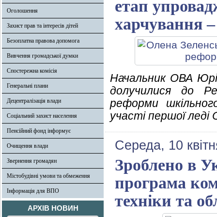
етап упрова
Оголошення
харчування – 
Захист прав та інтересів дітей
Безоплатна правова допомога
Вивчення громадської думки
Спостережна комісія
Начальник ОВА Юрі
Генеральні плани
долучилися до Ре
реформи шкільного
Децентралізація влади
участі першої леді 
Соціальний захист населення
Пенсійний фонд інформує
Середа, 10 квітн
Очищення влади
Зроблено в У
Звернення громадян
Містобудівні умови та обмеження
програма комп
Інформація для ВПО
техніки та о
АРХІВ НОВИН