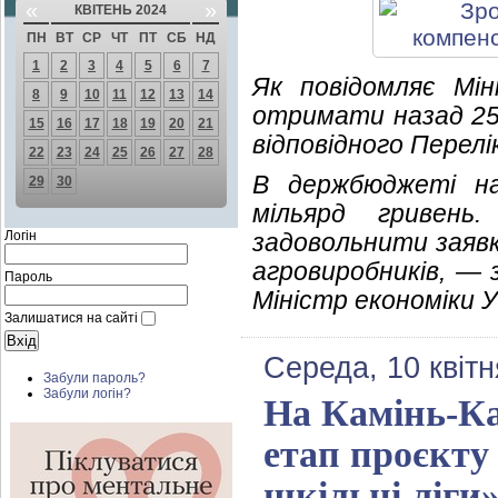
«
»
КВІТЕНЬ 2024
ПН
ВТ
СР
ЧТ
ПТ
СБ
НД
1
2
3
4
5
6
7
Як повідомляє Мін
8
9
10
11
12
13
14
отримати назад 25%
15
16
17
18
19
20
21
відповідного Перелік
22
23
24
25
26
27
28
В держбюджеті на
29
30
мільярд гривень
Логін
задовольнити заявк
агровиробників, — 
Пароль
Міністр економіки 
Залишатися на сайті
Середа, 10 квітн
Забули пароль?
Забули логін?
На Камінь-Ка
етап проєкту 
шкільні ліги