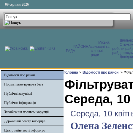
09 серпня 2026
Діяльні
Міська,
Структ
РАЙОННА
селищні та
роботи райд
РАДА
сільські
райдержадмі
ради
Довідни
Головна
>
Відомості про район
>
Філь
Відомості про район
Фільтруват
Нормативно-правова база
Публічні закупівлі
Середа, 10
Публічна інформація
Середа, 10 квітн
Запобігання проявам корупції
Державний реєстр виборців
Олена Зеленс
Центр зайнятості інформує