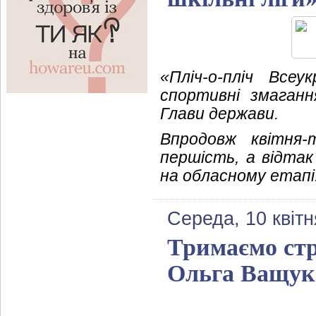
«Пліч-о-пліч Всеу
спортивні змаганн
Глави держави.
Впродовж квітня
першість, а відта
на обласному етапі
Середа, 10 квітн
Тримаємо стр
Ольга Ващук