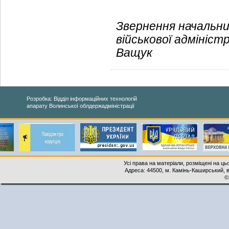
Звернення начальни
військової адмініст
Ващук
Розробка: Відділ інформаційних технологій
апарату Волинської облдержадміністрації
Усі права на матеріали, розміщені на ць
Адреса: 44500, м. Камінь-Каширський, ву
©