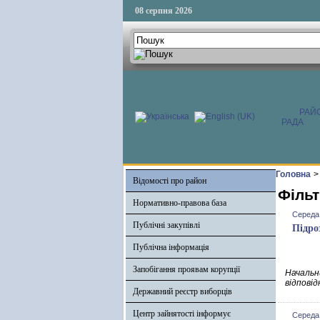
08 серпня 2026
РАЙ
РАДА
Головна
>
Відомості про район
Фільт
Нормативно-правова база
Середа,
Публічні закупівлі
Підро
Публічна інформація
Запобігання проявам корупції
Начальн
відповід
Державний реєстр виборців
Центр зайнятості інформує
Середа,