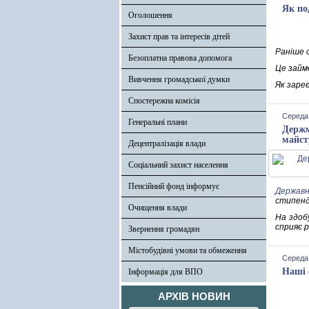
Як по
Оголошення
Захист прав та інтересів дітей
Раніше 
Безоплатна правова допомога
Це займе
Вивчення громадської думки
Як заре
Спостережна комісія
Середа,
Генеральні плани
Держм
майст
Децентралізація влади
Соціальний захист населення
Пенсійний фонд інформує
Державн
стипенд
Очищення влади
На здоб
сприяє 
Звернення громадян
Містобудівні умови та обмеження
Середа,
Наші 
Інформація для ВПО
АРХІВ НОВИН