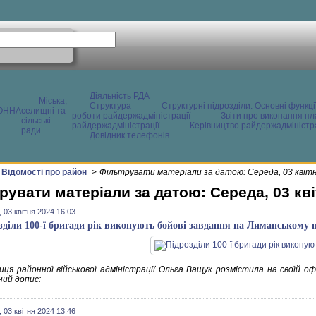
Діяльність РДА
Міська,
Структура
Структурні підрозділи. Основні функці
ОННА
селищні та
роботи райдержадміністрації
Звіти про виконання пл
сільські
райдержадміністрації
Керівництво райдержадміністра
ради
Довідник телефонів
Відомості про район
>
Фільтрувати матеріали за датою: Середа, 03 квіт
рувати матеріали за датою: Середа, 03 кві
 03 квітня 2024 16:03
зділи 100-ї бригади рік виконують бойові завдання на Лиманському
иця районної військової адміністрації Ольга Ващук розмістила на своїй офі
ний допис:
 03 квітня 2024 13:46