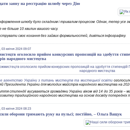
дати заяву на реєстрацію шлюбу через Дію
оформлення шлюбу було складним і тривалим процесом. Однак, тепер усе зм
 не більше 10 хвилин вашого часу.
єструвати своє кохання без зайвих формальностей, дивіться інфографіку.
 03 квітня 2024 09:07
истецтв оголосило прийом конкурсних пропозицій на здобуття стипе
рів народного мистецтва
е агентство України з питань мистецтв та мистецької освіти
оголосил
ій Президента України для молодих майстрів народного мистецтва на 2024
уття стипендії висуваються громадяни України віком від 14 до 35 років –
розвитку традиційного народного мистецтва на основі досвіду попередніх п
 03 квітня 2024 08:23
сили оборони тримають руку на пульсі; постійно, – Ольга Ващук