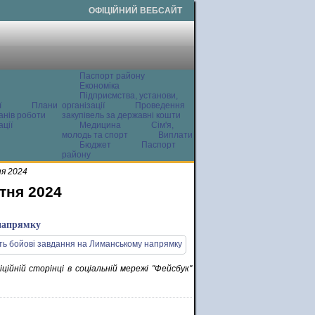
ОФІЦІЙНИЙ ВЕБСАЙТ
Паспорт району
Економіка
Підприємства, установи,
ї
Плани
організації
Проведення
анів роботи
закупівель за державні кошти
ції
Медицина
Сім'я,
молодь та спорт
Виплати
Бюджет
Паспорт
району
ня 2024
тня 2024
 напрямку
ційній сторінці в соціальній мережі "Фейсбук"