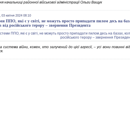
я начальниці районної військової адміністрації Ольги Ващук
 03 квітня 2024 08:10
ми ППО, які є у світі, не можуть просто припадати пилом десь на ба
в від російського терору – звернення Президента
а система війни, кожен, хто залучений до цієї агресії, – усі вони повинні 
я.