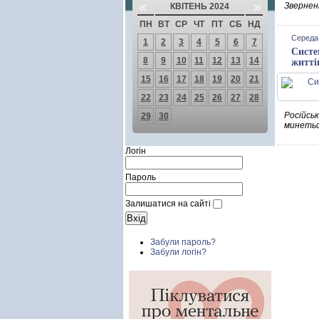
«
»
Зверненн
КВІТЕНЬ 2024
ПН
ВТ
СР
ЧТ
ПТ
СБ
НД
Середа,
1
2
3
4
5
6
7
Систе
8
9
10
11
12
13
14
житті
15
16
17
18
19
20
21
22
23
24
25
26
27
28
Російськ
29
30
минетьс
Логін
Пароль
Залишатися на сайті
Забули пароль?
Забули логін?