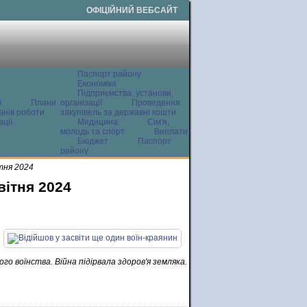
ОФІЦІЙНИЙ ВЕБСАЙТ
Паспорт району
Економіка
Підприємства, установи,
ї
Плани
організації
Проведення
анів роботи
закупівель за державні кошти
ції
Медицина
Сім'я,
молодь та спорт
Виплати
Бюджет
Паспорт
району
тня 2024
вітня 2024
ого воїнства. Війна підірвала здоров'я земляка.