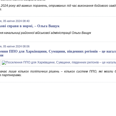
я 2024 року від важких поранень, отриманих під час виконання бойового зав
е.
я, 05 квітня 2024 08:40
кові справи в нормі, – Ольга Ващук
я начальниці районної військової адміністрації Ольги Ващук
я, 05 квітня 2024 08:06
ення ППО для Харківщини, Сумщини, південних регіонів – це нагал
ни
ачає лише кількох політичних рішень – кількох систем ППО, які могли
з партнерами.