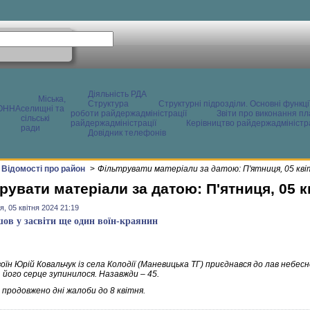
Діяльність РДА
Міська,
Структура
Структурні підрозділи. Основні функці
ОННА
селищні та
роботи райдержадміністрації
Звіти про виконання пл
сільські
райдержадміністрації
Керівництво райдержадміністра
ради
Довідник телефонів
Відомості про район
>
Фільтрувати матеріали за датою: П'ятниця, 05 кві
рувати матеріали за датою: П'ятниця, 05 к
я, 05 квітня 2024 21:19
шов у засвіти ще один воїн-краянин
оїн Юрій Ковальчук із села Колодії (Маневицька ТГ) приєднався до лав небесн
 його серце зупинилося. Назавжди – 45.
 продовжено дні жалоби до 8 квітня.