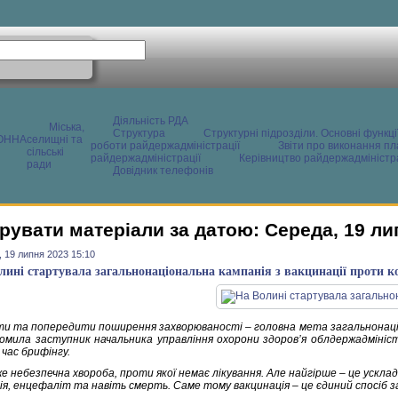
Діяльність РДА
Міська,
Структура
Структурні підрозділи. Основні функці
ОННА
селищні та
роботи райдержадміністрації
Звіти про виконання пл
сільські
райдержадміністрації
Керівництво райдержадміністра
ради
Довідник телефонів
рувати матеріали за датою: Середа, 19 ли
 19 липня 2023 15:10
лині стартувала загальнонаціональна кампанія з вакцинації проти к
ти та попередити поширення захворюваності – головна мета загальнонаціон
домила заступник начальника управління охорони здоров’я облдержадмініст
д час брифінгу.
же небезпечна хвороба, проти якої немає лікування. Але найгірше – це усклад
ія, енцефаліт та навіть смерть. Саме тому вакцинація – це єдиний спосіб з