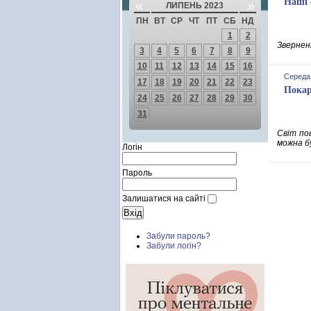
Наші 
«
»
ЛИПЕНЬ 2023
ПН
ВТ
СР
ЧТ
ПТ
СБ
НД
1
2
Зверненн
3
4
5
6
7
8
9
10
11
12
13
14
15
16
Середа,
17
18
19
20
21
22
23
Покар
24
25
26
27
28
29
30
31
Світ по
можна б
Логін
Пароль
Залишатися на сайті
Забули пароль?
Забули логін?