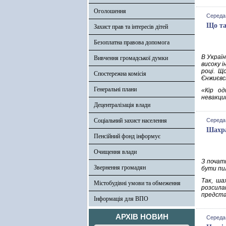
Оголошення
Середа,
Що та
Захист прав та інтересів дітей
Безоплатна правова допомога
В Україн
Вивчення громадської думки
високу і
році. Щ
Спостережна комісія
Єнжиєвс
Генеральні плани
«Кір од
невакцин
Децентралізація влади
Соціальний захист населення
Середа,
Шахра
Пенсійний фонд інформує
Очищення влади
З почат
Звернення громадян
бути пи
Так, ша
Містобудівні умови та обмеження
розсил
предста
Інформація для ВПО
АРХІВ НОВИН
Середа,