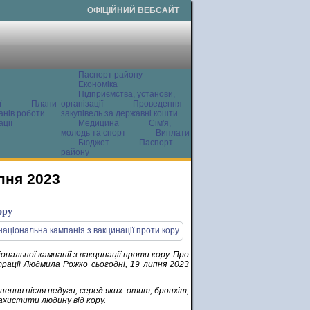
ОФІЦІЙНИЙ ВЕБСАЙТ
Паспорт району
Економіка
Підприємства, установи,
ї
Плани
організації
Проведення
анів роботи
закупівель за державні кошти
ції
Медицина
Сім'я,
молодь та спорт
Виплати
Бюджет
Паспорт
району
пня 2023
ору
альної кампанії з вакцинації проти кору. Про
рації Людмила Рожко сьогодні, 19 липня 2023
нення після недуги, серед яких: отит, бронхіт,
ахистити людину від кору.