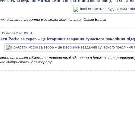
стежать за будь-якими змінами в оперативній обстановці, – Ольга В
я начальниці районної військової адміністрації Ольги Ващук
 19 липня 2023 09:01
ати Росію за терор – це історичне завдання сучасного покоління ліде
винен настільки обмежити торговельні відносини з державою-терористом,
уло використати для терору.