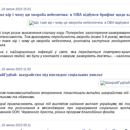
 19 липня 2023 15:01
ке кір і чому ця хвороба небезпечна: в ОВА відбувся брифінг щодо 
і існує ризик виникнення спалаху кору. Попереднє загострення захворювання
нтенсивність. Тож враховуючи періодичність хвороби (кожні 5-6 років), мед
о таке кір і чому ця хвороба небезпечна, розповіла заступник гендире
ька.
на з найзаразніших інфекцій у світі, яка передається повітряно-кр
ованих людей, які були у контакті з хворим, захворіють дев’ять», – наголо
 19 липня 2023 11:50
йГудбай: шахрайство під виглядом соціальних виплат
ком повномасштабного вторгнення, почастішали випадки шахрайства під в
льними та обачними.
храї привласнюють гроші під виглядом надання виплат українцям, які по
ання та розсилання в месенджерах про нарахування соціальних випла
вників ООН, Червоного Хреста, різних програм благодійних фондів.
 19 липня 2023 09:11