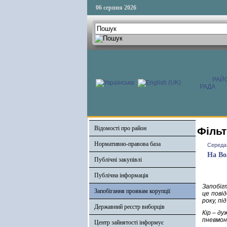
06 серпня 2026
РАЙ
РАДА
Відомості про район
Фільт
Нормативно-правова база
Середа,
На Во
Публічні закупівлі
Публічна інформація
Запобіг
Запобігання проявам корупції
це пові
року, пі
Державний реєстр виборців
Кір – ду
пневмон
Центр зайнятості інформує