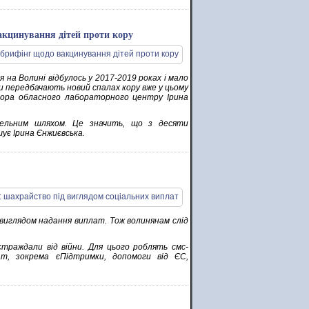
вакцинування дітей проти кору
 на Волині відбулось у 2017-2019 роках і мало
ики передбачають новий спалах кору вже у цьому
ктора обласного лабораторного центру Ірина
апельним шляхом. Це значить, що з десяти
шує Ірина Єнжиєвська.
иглядом надання виплат. Тож волинянам слід
страждали від війни. Для цього роблять смс-
т, зокрема єПідтримки, допомоги від ЄС,