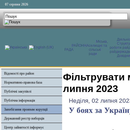
07 серпня 2026
Діяльні
Міська,
Структ
РАЙОННА
селищні та
роботи райд
РАДА
сільські
райдержадмі
ради
Довідни
Відомості про район
Фільтрувати 
Нормативно-правова база
липня 2023
Публічні закупівлі
Неділя, 02 липня 202
Публічна інформація
У боях за Украї
Запобігання проявам корупції
Державний реєстр виборців
Центр зайнятості інформує