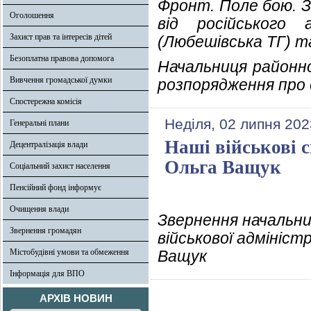
Фронт. Поле бою. З
Оголошення
від російського 
Захист прав та інтересів дітей
(Любешівська ТГ) та
Безоплатна правова допомога
Начальниця районно
Вивчення громадської думки
розпорядження про
Спостережна комісія
Неділя, 02 липня 202
Генеральні плани
Наші військові с
Децентралізація влади
Ольга Ващук
Соціальний захист населення
Пенсійний фонд інформує
Очищення влади
Звернення начальни
Звернення громадян
військової адмініст
Містобудівні умови та обмеження
Ващук
Інформація для ВПО
АРХІВ НОВИН