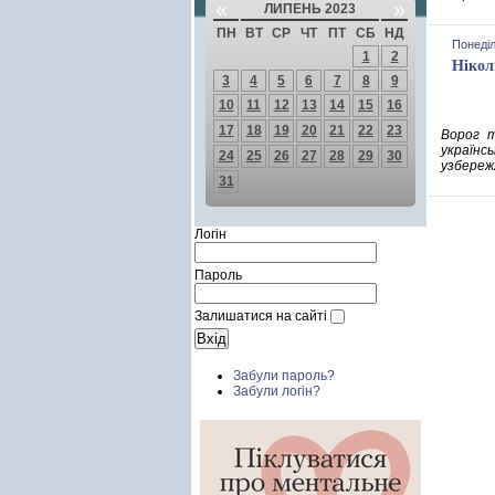
«
»
ЛИПЕНЬ 2023
ПН
ВТ
СР
ЧТ
ПТ
СБ
НД
Понеділ
1
2
Нікол
3
4
5
6
7
8
9
10
11
12
13
14
15
16
17
18
19
20
21
22
23
Ворог 
українс
24
25
26
27
28
29
30
узбереж
31
Логін
Пароль
Залишатися на сайті
Забули пароль?
Забули логін?