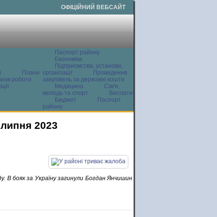
ОФІЦІЙНИЙ ВЕБСАЙТ
Паспорт району
Економіка
Підприємства, установи,
ї
Плани
організації
Проведення
анів роботи
закупівель за державні кошти
ції
Медицина
Сім'я,
молодь та спорт
Виплати
Бюджет
Паспорт
району
 липня 2023
у. В боях за Україну загинули Богдан Янчишин