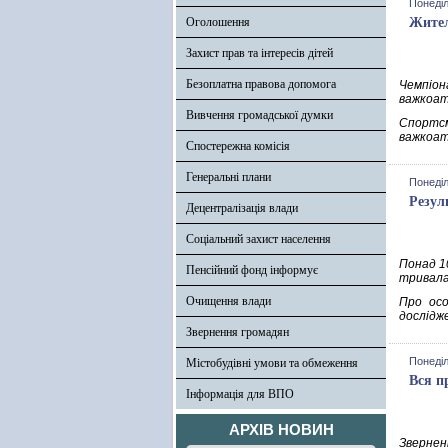
Понеділ
Оголошення
Жител
Захист прав та інтересів дітей
Безоплатна правова допомога
Чемпіон
важкоат
Вивчення громадської думки
Спортсм
важкоат
Спостережна комісія
Генеральні плани
Понеділ
Резул
Децентралізація влади
Соціальний захист населення
Понад 1
Пенсійний фонд інформує
тривала 
Очищення влади
Про осо
дослідж
Звернення громадян
Понеділ
Містобудівні умови та обмеження
Вся п
Інформація для ВПО
АРХІВ НОВИН
Зверненн