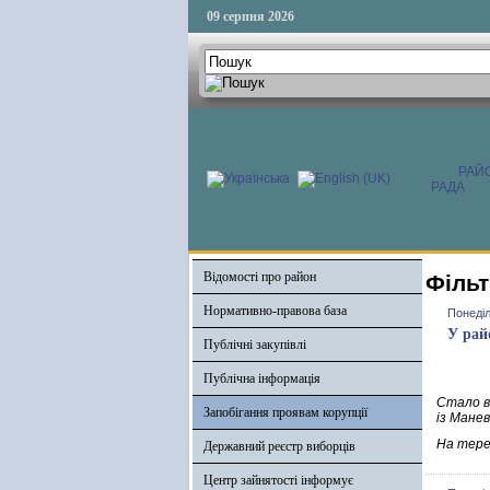
09 серпня 2026
РАЙ
РАДА
Відомості про район
Фільт
Нормативно-правова база
Понеділ
У рай
Публічні закупівлі
Публічна інформація
Стало в
Запобігання проявам корупції
із Манев
На тере
Державний реєстр виборців
Центр зайнятості інформує