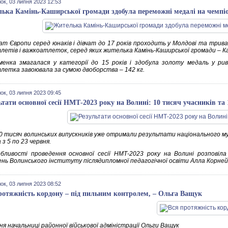
ок, 03 липня 2023 12:53
ька Камінь-Каширської громади здобула переможні медалі на чемпіо
ат Європи серед юнаків і дівчат до 17 років проходить у Молдові та трив
летів і важкоатлеток, серед яких жителька Камінь-Каширської громади – 
енка змагалася у категорії до 15 років і здобула золоту медаль у ри
летка завоювала за сумою двоборства – 142 кг.
ок, 03 липня 2023 09:45
ьтати основної сесії НМТ-2023 року на Волині: 10 тисяч учасників та 
0 тисяч волинських випускників уже отримали результати національного 
з 5 по 23 червня.
бливості проведення основної сесії НМТ-2023 року на Волині розповіла
ень Волинського інституту післядипломної педагогічної освіти Алла Корнейк
ок, 03 липня 2023 08:52
ротяжність кордону – під пильним контролем, – Ольга Ващук
я начальниці районної військової адміністрації Ольги Ващук