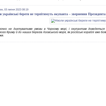
ок, 03 липня 2023 08:19
и українські береги не терпітимуть окупанта – звернення Президента
точно не диктуватиме умови в Чорному морі, і окупантам доведеться
ького Криму й до наших берегів Азовського моря, як російські кораблі вже 
жя.