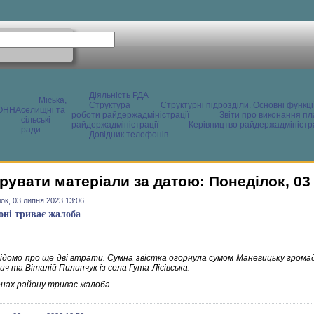
Діяльність РДА
Міська,
Структура
Структурні підрозділи. Основні функці
ОННА
селищні та
роботи райдержадміністрації
Звіти про виконання пл
сільські
райдержадміністрації
Керівництво райдержадміністра
ради
Довідник телефонів
рувати матеріали за датою: Понеділок, 03
ок, 03 липня 2023 13:06
оні триває жалоба
ідомо про ще дві втрати. Сумна звістка огорнула сумом Маневицьку громад
ич та Віталій Пилипчук із села Гута-Лісівська.
нах району триває жалоба.