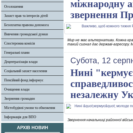
міжнародну а
Оголошення
звернення Пр
Захист прав та інтересів дітей
Безоплатна правова допомога
Вивчення громадської думки
Мир не має альтернативи. Кожна краї
Спостережна комісія
такий сигнал дає державі-агресору. М
Генеральні плани
Субота, 12 серп
Децентралізація влади
Нині "кермує
Соціальний захист населення
Пенсійний фонд інформує
справедливост
Очищення влади
незалежну Ук
Звернення громадян
Містобудівні умови та обмеження
Інформація для ВПО
Звернення начальниці районної військ
АРХІВ НОВИН