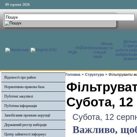
09 серпня 2026
Діяльні
Міська,
Структ
РАЙОННА
селищні та
роботи райд
РАДА
сільські
райдержадмі
ради
Довідни
Головна
>
Структура
>
Фільтрувати ма
Відомості про район
Фільтруват
Нормативно-правова база
Публічні закупівлі
Субота, 12
Публічна інформація
Субота, 12 серп
Запобігання проявам корупції
Державний реєстр виборців
Важливо, щоб
Центр зайнятості інформує