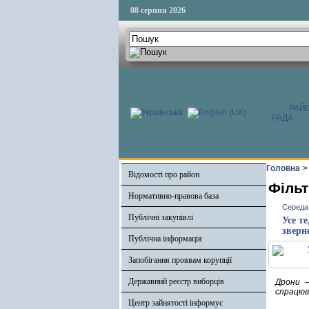
08 серпня 2026
РАЙ
РАДА
Головна
>
Відомості про район
Фільт
Нормативно-правова база
Середа,
Публічні закупівлі
Усе т
зверн
Публічна інформація
Запобігання проявам корупції
Державний реєстр виборців
Дрони –
спрацюв
Центр зайнятості інформує