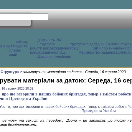
Діяльність РДА
Міська,
Структура
Структурні підрозділи. Основні функці
ОННА
селищні та
роботи райдержадміністрації
Звіти про виконання пл
сільські
райдержадміністрації
Керівництво райдержадміністра
ради
Довідник телефонів
Структура
>
Фільтрувати матеріали за датою: Середа, 16 серпня 2023
рувати матеріали за датою: Середа, 16 се
 16 серпня 2023 20:32
е, про що говорили в наших бойових бригадах, тепер є змістом роботи
ення Президента України
 це «очі» та захист на передовій. Дрони – це гарантія, що людям 
ати безпілотниками.