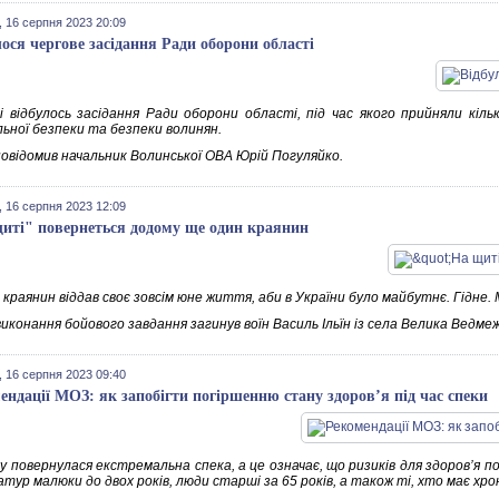
 16 серпня 2023 20:09
лося чергове засідання Ради оборони області
і відбулось засідання Ради оборони області, під час якого прийняли кільк
льної безпеки та безпеки волинян.
повідомив начальник Волинської ОВА Юрій Погуляйко.
 16 серпня 2023 12:09
иті" повернеться додому ще один краянин
краянин віддав своє зовсім юне життя, аби в України було майбутнє. Гідне.
виконання бойового завдання загинув воїн Василь Ільїн із села Велика Ведме
 16 серпня 2023 09:40
ендації МОЗ: як запобігти погіршенню стану здоров’я під час спеки
ну повернулася екстремальна спека, а це означає, що ризиків для здоров’я 
ур малюки до двох років, люди старші за 65 років, а також ті, хто має хрон