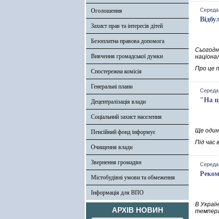
Середа,
Оголошення
Відбу
Захист прав та інтересів дітей
Безоплатна правова допомога
Сьогодн
Вивчення громадської думки
націона
Про це 
Спостережна комісія
Генеральні плани
Середа,
"На щ
Децентралізація влади
Соціальний захист населення
Ще один 
Пенсійний фонд інформує
Під час 
Очищення влади
Звернення громадян
Середа,
Реком
Містобудівні умови та обмеження
Інформація для ВПО
В Украї
АРХІВ НОВИН
температ