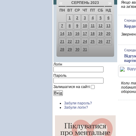
«
»
Якщо ва
СЕРПЕНЬ 2023
на зв’яз
ПН
ВТ
СР
ЧТ
ПТ
СБ
НД
1
2
3
4
5
6
Середа,
7
8
9
10
11
12
13
Кордо
14
15
16
17
18
19
20
Зверненн
21
22
23
24
25
26
27
28
29
30
31
Середа,
Відгу
партн
Логін
Пароль
Коли та
Залишатися на сайті
побачит
оборони
Забули пароль?
Забули логін?