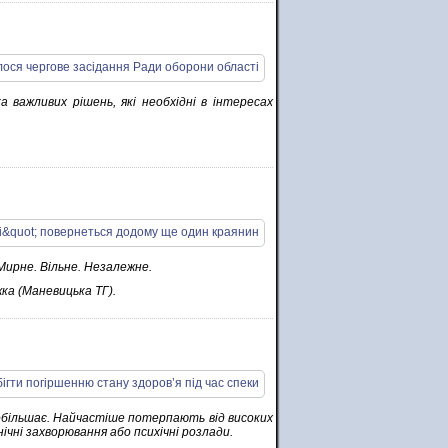
а важливих рішень, які необхідні в інтересах
 Мирне. Вільне. Незалежне.
жка (Маневицька ТГ).
побільшає. Найчастіше потерпають від високих
ічні захворювання або психічні розлади.