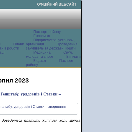
ОФІЦІЙНИЙ ВЕБСАЙТ
Паспорт району
Економіка
Підприємства, установи,
ї
Плани
організації
Проведення
анів роботи
закупівель за державні кошти
ції
Медицина
Сім'я,
молодь та спорт
Виплати
Бюджет
Паспорт
району
рпня 2023
 Генштабу, урядовців і Ставки –
не доведеться платити життям, коли можна