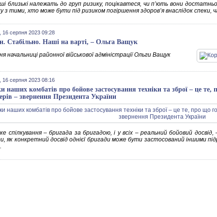
ші близькі належать до груп ризику, поцікавтеся, чи п’ють вони достатнь
ку з тими, хто може бути під ризиком погіршення здоров’я внаслідок спеки,
 16 серпня 2023 09:28
н. Стабільно. Наші на варті, – Ольга Ващук
я начальниці районної військової адміністрації Ольги Ващук
 16 серпня 2023 08:16
ки наших комбатів про бойове застосування техніки та зброї – це те,
ерів – звернення Президента України
ке спілкування – бригада за бригадою, і у всіх – реальний бойовий досвід
и, як конкретний досвід однієї бригади може бути застосований іншими пі
.