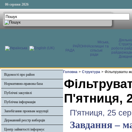
06 серпня 2026
Діяльні
Міська,
Структ
РАЙОННА
селищні та
роботи райд
РАДА
сільські
райдержадмі
ради
Довідни
Головна
>
Структура
>
Фільтрувати ма
Відомості про район
Фільтруват
Нормативно-правова база
Публічні закупівлі
П'ятниця, 
Публічна інформація
П'ятниця, 25 се
Запобігання проявам корупції
Державний реєстр виборців
Завдання – м
Центр зайнятості інформує