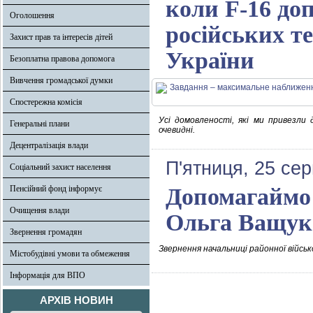
коли F-16 до
Оголошення
російських т
Захист прав та інтересів дітей
України
Безоплатна правова допомога
Вивчення громадської думки
Спостережна комісія
Усі домовленості, які ми привезли 
Генеральні плани
очевидні.
Децентралізація влади
П'ятниця, 25 се
Соціальний захист населення
Пенсійний фонд інформує
Допомагаймо 
Очищення влади
Ольга Ващук
Звернення громадян
Звернення начальниці районної військ
Містобудівні умови та обмеження
Інформація для ВПО
АРХІВ НОВИН