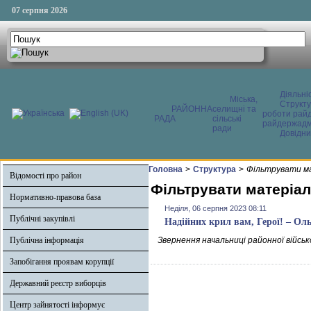
07 серпня 2026
Діяльні
Міська,
Структ
РАЙОННА
селищні та
роботи райд
РАДА
сільські
райдержадмі
ради
Довідни
Головна
>
Структура
>
Фільтрувати ма
Відомості про район
Фільтрувати матеріал
Нормативно-правова база
Неділя, 06 серпня 2023 08:11
Публічні закупівлі
Надійних крил вам, Герої! – Ол
Публічна інформація
Звернення начальниці районної військ
Запобігання проявам корупції
Державний реєстр виборців
Центр зайнятості інформує