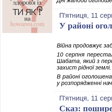
Дні жалоби оголошен
П'ятниця, 11 сер
У районі ого
Війна продовжує з
10 серпня переста
Шабата, який з пе
захист рідної землі.
В районі оголошена
у розпорядженні на
П'ятниця, 11 сер
Сказ: пошире