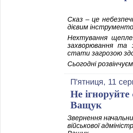
Cказ – це небезпеч
дієвим інструменто
Нехтування щепле
захворювання та з
стати загрозою здо
Сьогодні розвінчуєм
П'ятниця, 11 се
Не ігноруйте 
Ващук
Звернення начальни
військової адмініст