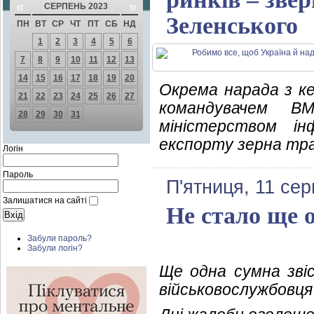
«
»
СЕРПЕНЬ 2023
Зеленського
ПН
ВТ
СР
ЧТ
ПТ
СБ
НД
1
2
3
4
5
6
7
8
9
10
11
12
13
14
15
16
17
18
19
20
Окрема нарада з к
21
22
23
24
25
26
27
командувачем В
28
29
30
31
міністерством і
експорту зерна тр
Логін
Пароль
П'ятниця, 11 се
Залишатися на сайті
Не стало ще 
Забули пароль?
Забули логін?
Ще одна сумна зві
військовослужбовця 