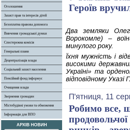
Героїв вручи
Оголошення
Захист прав та інтересів дітей
Безоплатна правова допомога
Два земляки Олег 
Вивчення громадської думки
Ворокомле) – воїн
Спостережна комісія
минулого року.
Генеральні плани
Їхня мужність і від
Децентралізація влади
високими державни
Соціальний захист населення
Україні» та ордено
відповідному Указі 
Пенсійний фонд інформує
Очищення влади
П'ятниця, 11 се
Звернення громадян
Робимо все, 
Містобудівні умови та обмеження
Інформація для ВПО
продовольчої 
АРХІВ НОВИН
ринків – зве