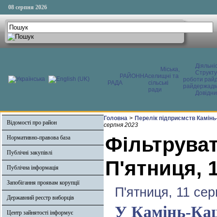
08 серпня 2026
Діяльні
Міська,
Структ
РАЙОННА
селищні та
роботи райд
РАДА
сільські
райдержадмі
ради
Довідни
Головна
>
Перелік підприємств Камінь
Відомості про район
серпня 2023
Фільтруват
Нормативно-правова база
Публічні закупівлі
П'ятниця, 
Публічна інформація
Запобігання проявам корупції
П'ятниця, 11 се
Державний реєстр виборців
У Камінь-Каш
Центр зайнятості інформує