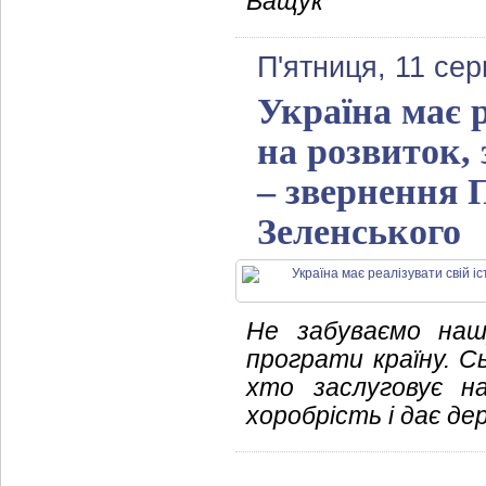
Ващук
П'ятниця, 11 се
Україна має 
на розвиток,
– звернення 
Зеленського
Не забуваємо наш
програти країну. Сь
хто заслуговує н
хоробрість і дає де