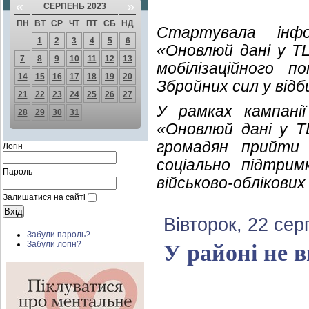
«
»
СЕРПЕНЬ 2023
ПН
ВТ
СР
ЧТ
ПТ
СБ
НД
Стартувала інфо
1
2
3
4
5
6
«Оновлюй дані у ТЦ
7
8
9
10
11
12
13
мобілізаційного 
14
15
16
17
18
19
20
Збройних сил у відб
21
22
23
24
25
26
27
У рамках кампанії
28
29
30
31
«Оновлюй дані у Т
громадян прийти 
Логін
соціально підтри
Пароль
військово-облікових
Залишатися на сайті
Вівторок, 22 сер
Забули пароль?
Забули логін?
У районі не в