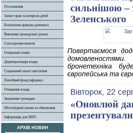
сильнішою – 
Оголошення
Зеленського
Захист прав та інтересів дітей
Безоплатна правова допомога
Вивчення громадської думки
Спостережна комісія
Повертаємося дод
Генеральні плани
домовленостями
Децентралізація влади
бронетехніка буд
Соціальний захист населення
європейська та євр
Пенсійний фонд інформує
Очищення влади
Вівторок, 22 сер
Звернення громадян
«Оновлюй да
Містобудівні умови та обмеження
презентувал
Інформація для ВПО
АРХІВ НОВИН