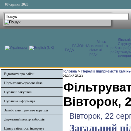
08 серпня 2026
Діяльні
Міська,
Структ
РАЙОННА
селищні та
роботи райд
РАДА
сільські
райдержадмі
ради
Довідни
Головна
>
Перелік підприємств Камінь
Відомості про район
серпня 2023
Фільтруват
Нормативно-правова база
Публічні закупівлі
Вівторок, 
Публічна інформація
Запобігання проявам корупції
Вівторок, 22 сер
Державний реєстр виборців
Загальний пі
Центр зайнятості інформує