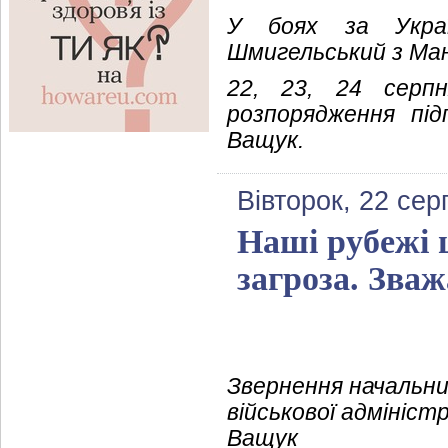
У боях за Украї
Шмигельський з Ма
22, 23, 24 серпн
розпорядження пі
Ващук.
Вівторок, 22 сер
Наші рубежі ц
загроза. Зва
Звернення начальни
військової адмініст
Ващук