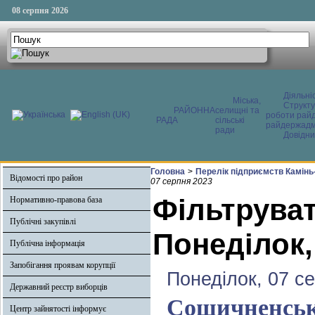
08 серпня 2026
Діяльні
Міська,
Структ
РАЙОННА
селищні та
роботи райд
РАДА
сільські
райдержадмі
ради
Довідни
Головна
>
Перелік підприємств Камінь
Відомості про район
07 серпня 2023
Фільтруват
Нормативно-правова база
Публічні закупівлі
Понеділок,
Публічна інформація
Запобігання проявам корупції
Понеділок, 07 с
Державний реєстр виборців
Сошичненська
Центр зайнятості інформує