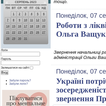
тощо.
«
»
СЕРПЕНЬ 2023
ПН
ВТ
СР
ЧТ
ПТ
СБ
НД
Понеділок, 07 с
1
2
3
4
5
6
7
8
9
10
11
12
13
Роботи з лікв
14
15
16
17
18
19
20
Ольга Ващук
21
22
23
24
25
26
27
28
29
30
31
Логін
Звернення начальниці ра
адміністрації Ольги Ва
Пароль
Залишатися на сайті
Понеділок, 07 с
Україні потр
Забули пароль?
Забули логін?
зосередженіст
звернення Пр