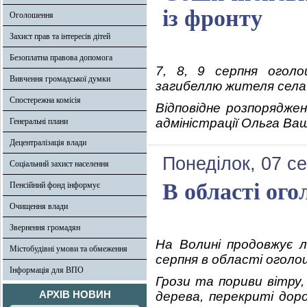
із фронту
Оголошення
Захист прав та інтересів дітей
Безоплатна правова допомога
7, 8, 9 серпня оголо
Вивчення громадської думки
загибеллю жителя села
Спостережна комісія
Відповідне розпоряджен
адміністрації Ольга Ва
Генеральні плани
Децентралізація влади
Понеділок, 07 с
Соціальний захист населення
В області ого
Пенсійний фонд інформує
Очищення влади
Звернення громадян
На Волині продовжує л
Містобудівні умови та обмеження
серпня в області оголо
Інформація для ВПО
Грози та пориви вітру,
АРХІВ НОВИН
дерева, перекриті доро