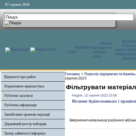
07 серпня 2026
Діяльні
Міська,
Структ
РАЙОННА
селищні та
роботи райд
РАДА
сільські
райдержадмі
ради
Довідни
Головна
>
Перелік підприємств Камінь
Відомості про район
серпня 2023
Фільтрувати матеріал
Нормативно-правова база
Публічні закупівлі
Неділя, 13 серпня 2023 10:06
Вітання будівельникам і праців
Публічна інформація
Запобігання проявам корупції
Звернення начальниці районної військ
Державний реєстр виборців
Центр зайнятості інформує