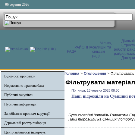
06 серпня 2026
Діяльні
Міська,
Структ
РАЙОННА
селищні та
роботи райд
РАДА
сільські
райдержадмі
ради
Довідни
Головна
>
Оголошення
>
Фільтрувати 
Відомості про район
Фільтрувати матеріал
Нормативно-правова база
П'ятниця, 13 червня 2025 08:50
Публічні закупівлі
Наші підрозділи на Сумщині по
Публічна інформація
Запобігання проявам корупції
Була сьогодні доповідь Головкома Си
Наші підрозділи на Сумщині потроху
Державний реєстр виборців
Центр зайнятості інформує