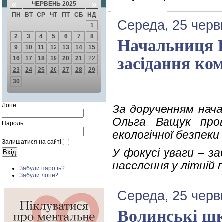
«
»
ЧЕРВЕНЬ 2025
ПН
ВТ
СР
ЧТ
ПТ
СБ
НД
Середа, 25 черв
1
2
3
4
5
6
7
8
Начальниця 
9
10
11
12
13
14
15
засідання ком
16
17
18
19
20
21
22
23
24
25
26
27
28
29
30
Логін
За дорученням нача
Ольга Ващук пров
Пароль
екологічної безпеки
Залишатися на сайті
У фокусі уваги – з
населення у літній 
Забули пароль?
Забули логін?
Середа, 25 черв
Волинські ш