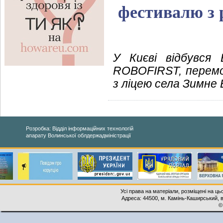
фестивалю з 
У Києві відбувся
ROBOFIRST, перем
з ліцею села Зимне 
Розробка: Відділ інформаційних технологій
апарату Волинської облдержадміністрації
Усі права на матеріали, розміщені на ць
Адреса: 44500, м. Камінь-Каширський, ву
©