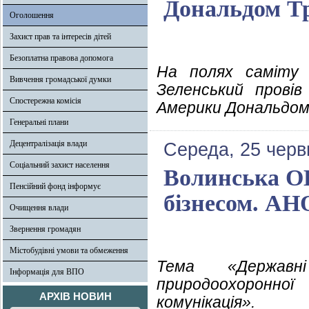
Дональдом Т
Оголошення
Захист прав та інтересів дітей
Безоплатна правова допомога
На полях саміту 
Вивчення громадської думки
Зеленський прові
Спостережна комісія
Америки Дональдом
Генеральні плани
Децентралізація влади
Середа, 25 черв
Соціальний захист населення
Волинська ОВ
Пенсійний фонд інформує
бізнесом. А
Очищення влади
Звернення громадян
Містобудівні умови та обмеження
Тема «Державні
Інформація для ВПО
природоохоронно
АРХІВ НОВИН
комунікація».