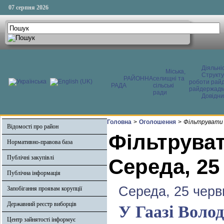
07 серпня 2026
Діяльні
Міська,
Структ
РАЙОННА
селищні та
роботи райд
РАДА
сільські
райдержадмі
ради
Довідни
Головна
>
Оголошення
>
Фільтрувати 
Відомості про район
Фільтруват
Нормативно-правова база
Публічні закупівлі
Середа, 25
Публічна інформація
Середа, 25 черв
Запобігання проявам корупції
Державний реєстр виборців
У Гаазі Волод
Центр зайнятості інформує