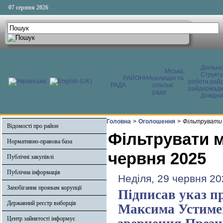
07 серпня 2026
Діяльні
Міська,
Структ
РАЙОННА
селищні та
роботи райд
РАДА
сільські
райдержадмі
ради
Довідни
Головна
>
Оголошення
>
Фільтрувати 
Відомості про район
Фільтрувати м
Нормативно-правова база
червня 2025
Публічні закупівлі
Публічна інформація
Неділя, 29 червня 20
Запобігання проявам корупції
Підписав указ п
Державний реєстр виборців
Максима Устимен
Центр зайнятості інформує