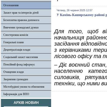
Оголошення
Четвер, 26 червня 2025 12:57
Захист прав та інтересів дітей
У Камінь-Каширському районі роз
Безоплатна правова допомога
Вивчення громадської думки
Для того, щоб ві
Спостережна комісія
начальниця районно
Генеральні плани
засідання відповідн
з керівниками тер
Децентралізація влади
лісового офісу та 
Соціальний захист населення
– Діє воєнний стан
Пенсійний фонд інформує
населенню катего
Очищення влади
силовиків, рятува
Звернення громадян
техніки, що ними в
Містобудівні умови та обмеження
Інформація для ВПО
АРХІВ НОВИН