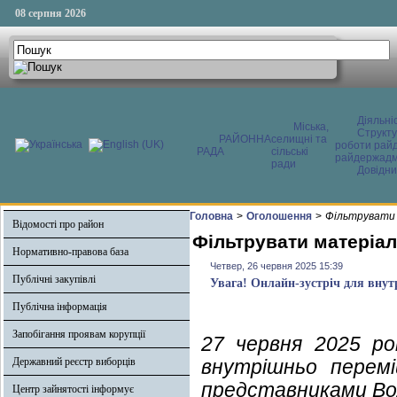
08 серпня 2026
Діяльні
Міська,
Структ
РАЙОННА
селищні та
роботи райд
РАДА
сільські
райдержадмі
ради
Довідни
Головна
>
Оголошення
>
Фільтрувати 
Відомості про район
Фільтрувати матеріал
Нормативно-правова база
Четвер, 26 червня 2025 15:39
Публічні закупівлі
Увага! Онлайн-зустріч для внут
Публічна інформація
Запобігання проявам корупції
27 червня 2025 ро
Державний реєстр виборців
внутрішньо перемі
представниками Вол
Центр зайнятості інформує